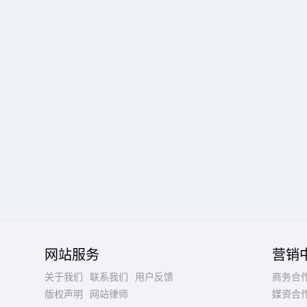
网站服务
营销
关于我们
联系我们
用户反馈
商务合
版权声明
网站律师
媒资合