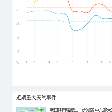
27
ed
ed
ed
18
ed
9
0
1
2
3
4
5
6
7
8
9
10
11
12
℃
近期重大天气事件
我国降雨强度进一步减弱 中东部大