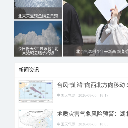
北京天空现鱼鳞云景观
今日份天空“显眼包” 北
北京气温创今年来新高 焖蒸
京浓积云强势抢镜
新闻资讯
台风“灿鸿”向西北方向移动
中国天气网
2026-08-06
18:17
地质灾害气象风险预警：湖北
中国天气网
2026-08-06
18:05