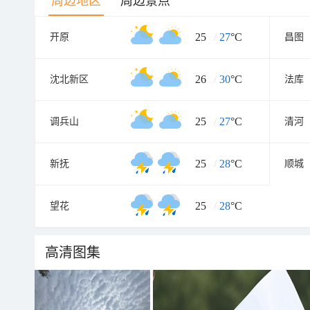
周边地区
周边景点
25
/
27
°C
开原
昌图
26
/
30
°C
沈北新区
法库
25
/
27
°C
调兵山
清河
25
/
28
°C
新抚
顺城
25
/
28
°C
望花
高清图集