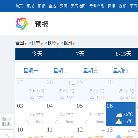
首页
预报
预警
雷达
云图
天气地图
专业产品
资讯
视频
节气
预报
全国
>
辽宁
>
铁岭
>
银州
今天
7天
8-15天
星期一
星期二
星期三
星期四
27
28
29
30
十五
29
29
29
29
/ 21℃
/ 21℃
/ 21℃
/ 21℃
37%
50%
52%
43%
03
04
05
06
35
34
35
36℃
/ 27℃
/ 27℃
/ 25℃
25℃
0
mm
0
mm
0
mm
10
11
12
13
三十
初一