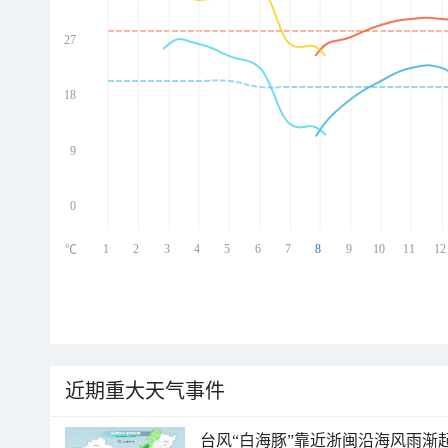
27
ed
ed
ed
18
ed
9
0
1
2
3
4
5
6
7
8
9
10
11
12
℃
近期重大天气事件
台风“白海豚”靠近浙闽沿海风雨渐