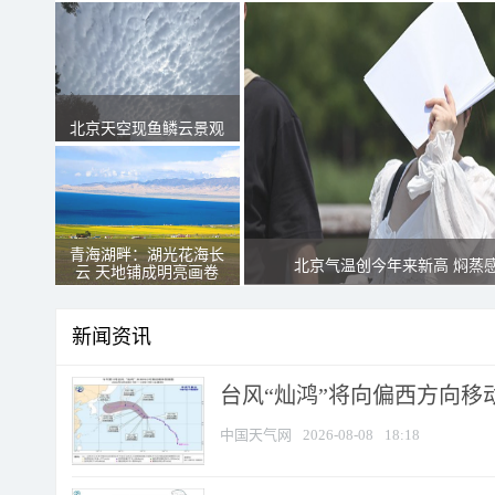
北京天空现鱼鳞云景观
青海湖畔：湖光花海长
北京气温创今年来新高 焖蒸
云 天地铺成明亮画卷
新闻资讯
台风“灿鸿”将向偏西方向移
中国天气网
2026-08-08
18:18