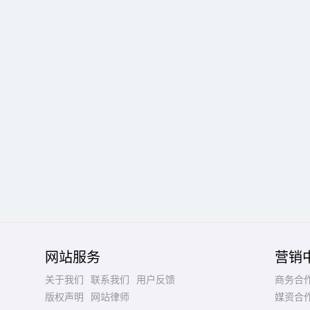
网站服务
营销
关于我们
联系我们
用户反馈
商务合
版权声明
网站律师
媒资合