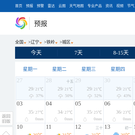
首页
预报
预警
雷达
云图
天气地图
专业产品
资讯
视频
节气
预报
全国
>
辽宁
>
铁岭
>
城区
今天
7天
8-15天
星期一
星期二
星期三
星期四
27
28
29
30
十五
29
29
29
29
/ 21℃
/ 21℃
/ 21℃
/ 21℃
37%
50%
52%
43%
03
04
05
06
35
34
35
36
/ 27℃
/ 27℃
/ 25℃
/ 23℃
0
mm
0
mm
0
mm
0
mm
10
11
12
13
三十
初一