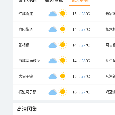
周边地区
周边景点
周边乡镇
15
/
28
°C
红旗街道
聂家
14
/
28
°C
向阳街道
杨木
14
/
27
°C
张相镇
阿吉
14
/
28
°C
白旗寨满族乡
蔡牛
15
/
28
°C
大甸子镇
凡河
16
/
27
°C
横道河子镇
鸡冠
高清图集