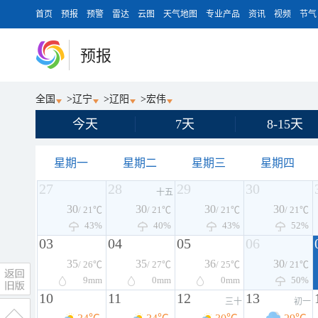
首页
预报
预警
雷达
云图
天气地图
专业产品
资讯
视频
节气
预报
全国
>
辽宁
>
辽阳
>
宏伟
今天
7天
8-15天
星期一
星期二
星期三
星期四
27
28
29
30
十五
30
30
30
30
/ 21℃
/ 21℃
/ 21℃
/ 21℃
43%
40%
43%
52%
03
04
05
06
35
35
36
30
/ 26℃
/ 27℃
/ 25℃
/ 21℃
9
mm
0
mm
0
mm
50%
10
11
12
13
三十
初一