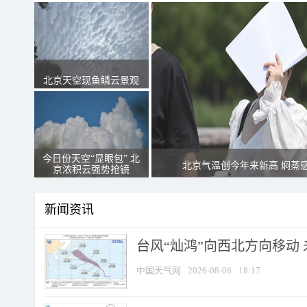
北京天空现鱼鳞云景观
今日份天空“显眼包” 北
北京气温创今年来新高 焖蒸
京浓积云强势抢镜
新闻资讯
台风“灿鸿”向西北方向移动
中国天气网
2026-08-06
18:17