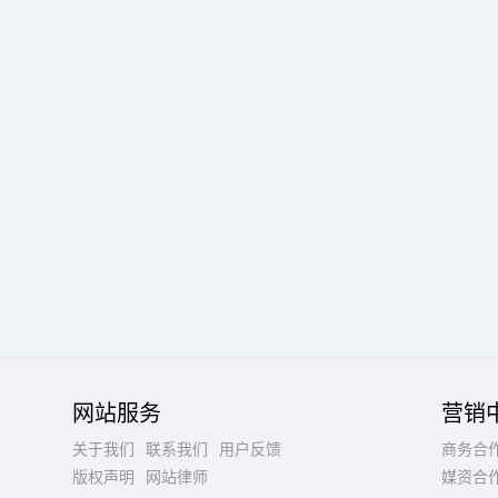
网站服务
营销
关于我们
联系我们
用户反馈
商务合
版权声明
网站律师
媒资合