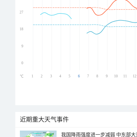
27
ed
ed
ed
18
ed
9
0
1
2
3
4
5
6
7
8
9
10
11
12
℃
近期重大天气事件
我国降雨强度进一步减弱 中东部大