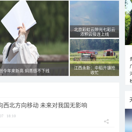
北京彩虹云隙光七彩云
浓积云接连上线
江西永新：中稻开镰抢
创今年来新高 焖蒸感不下线
收忙
将向西北方向移动 未来对我国无影响
07
18:10