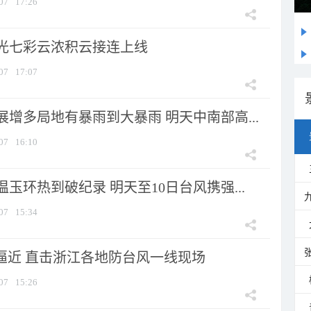
07
17:26
光七彩云浓积云接连上线
07
17:07
增多局地有暴雨到大暴雨 明天中南部高...
07
16:10
玉环热到破纪录 明天至10日台风携强...
07
15:34
”逼近 直击浙江各地防台风一线现场
07
15:26