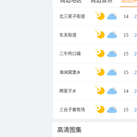
周边地区
周边景点
周边
14
/
2
北三家子街道
15
/
2
东关街道
15
/
2
二牛所口镇
15
/
2
海洲窝堡乡
14
/
2
两家子乡
15
/
2
三台子畜牧场
高清图集