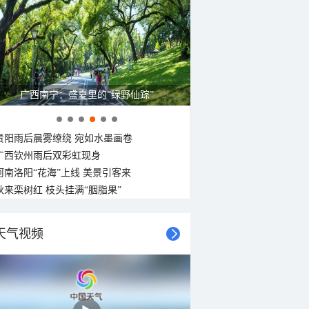
广西南宁：盛夏里的“绿野仙踪”
贵阳雨后晨雾缭绕 宛如水墨画卷
广西钦州雨后双彩虹现身
河南洛阳“花海”上线 美景引客来
秋来栾树红 枝头挂满“胭脂果”
天气视频