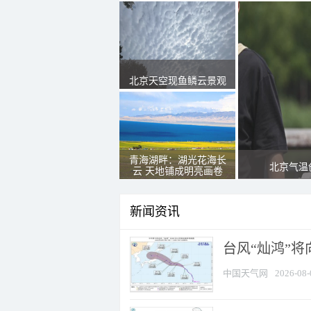
北京天空现鱼鳞云景观
青海湖畔：湖光花海长
北京气温
云 天地铺成明亮画卷
新闻资讯
台风“灿鸿”
中国天气网
2026-08-