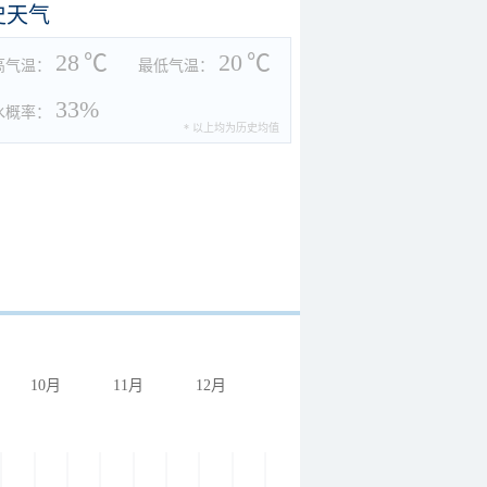
史天气
28
℃
20
℃
高气温：
最低气温：
33%
水概率：
* 以上均为历史均值
10月
11月
12月