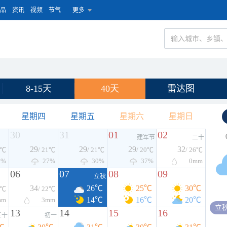
品
资讯
视频
节气
更多
8-15天
40天
雷达图
星期四
星期五
星期六
星期日
30
31
01
02
建军节
二十
29
29
29
32
1℃
/ 21℃
/ 21℃
/ 20℃
/ 26℃
3%
27%
30%
37%
0
mm
06
07
08
09
立秋
34
26℃
25℃
30℃
6℃
/ 22℃
14℃
16℃
20℃
mm
3
mm
立
13
14
15
16
三十
初一