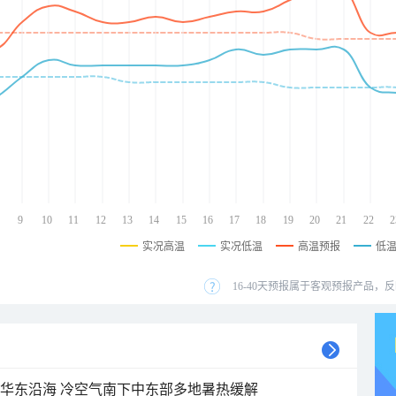
9
10
11
12
13
14
15
16
17
18
19
20
21
22
2
实况高温
实况低温
高温预报
低
16-40天预报属于客观预报产品，反
近华东沿海 冷空气南下中东部多地暑热缓解