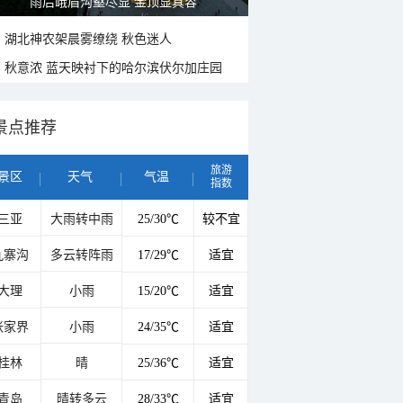
雨后峨眉沟壑尽显 金顶显真容
湖北神农架晨雾缭绕 秋色迷人
秋意浓 蓝天映衬下的哈尔滨伏尔加庄园
景点推荐
旅游
景区
天气
气温
指数
三亚
大雨转中雨
25/30℃
较不宜
九寨沟
多云转阵雨
17/29℃
适宜
大理
小雨
15/20℃
适宜
张家界
小雨
24/35℃
适宜
桂林
晴
25/36℃
适宜
青岛
晴转多云
28/33℃
适宜