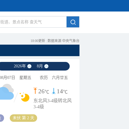
18:00更新
|
数据来源 中央气象台
2026
年
8
月
08月07日
星期五
农历
六月廿五
26
14
℃
℃
东北风3-4级转北风
3-4级
秋
末伏 第 2 天