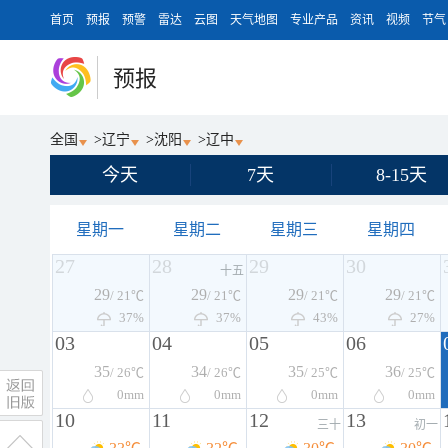
首页
预报
预警
雷达
云图
天气地图
专业产品
资讯
视频
节气
预报
全国
>
辽宁
>
沈阳
>
辽中
今天
7天
8-15天
星期一
星期二
星期三
星期四
27
28
29
30
十五
29
29
29
29
/ 21℃
/ 21℃
/ 21℃
/ 21℃
37%
37%
43%
27%
03
04
05
06
35
34
35
36
/ 26℃
/ 26℃
/ 25℃
/ 25℃
0
mm
0
mm
0
mm
0
mm
10
11
12
13
三十
初一