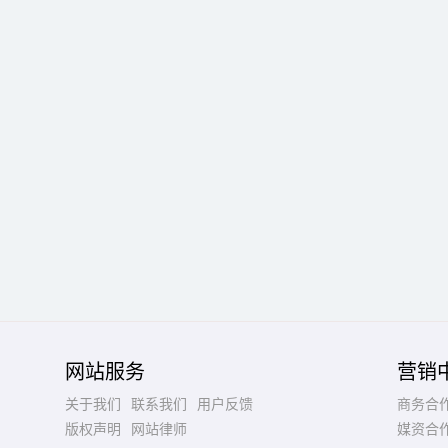
网站服务
营销
关于我们
联系我们
用户反馈
商务合
版权声明
网站律师
媒资合