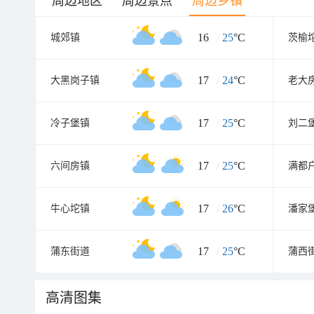
周边地区
周边景点
周边乡镇
16
/
25
°C
城郊镇
茨榆
17
/
24
°C
大黑岗子镇
老大
17
/
25
°C
冷子堡镇
刘二
17
/
25
°C
六间房镇
满都
17
/
26
°C
牛心坨镇
潘家
17
/
25
°C
蒲东街道
蒲西
高清图集