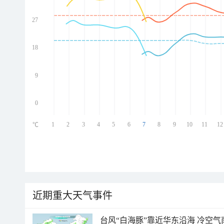
27
ed
ed
ed
18
ed
9
0
1
2
3
4
5
6
7
8
9
10
11
12
℃
近期重大天气事件
台风“白海豚”靠近华东沿海 冷空