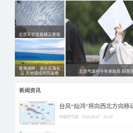
北京天空现鱼鳞云景观
青海湖畔：湖光花海长
北京气温创今年来新高 焖蒸
云 天地铺成明亮画卷
新闻资讯
台风“灿鸿”将向西北方向移
中国天气网
2026-08-07
18:10