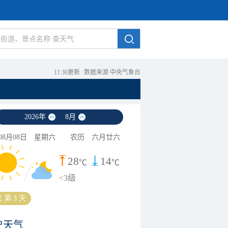
11:30更新
|
数据来源 中央气象台
2026
年
8
月
08月08日
星期六
农历
六月廿六
28
14
℃
℃
<3级
 第 3 天
史天气