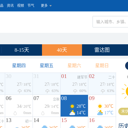
品
资讯
视频
节气
更多
8-15天
40天
雷达图
星期四
星期五
星期六
星期日
30
31
01
02
建军节
二十
27
27
27
27
8℃
/ 18℃
/ 18℃
/ 18℃
/ 18℃
7%
63%
63%
60%
63%
06
07
08
09
立秋
34
29
28℃
30℃
1℃
/ 20℃
/ 14℃
末伏
14℃
17℃
mm
0
mm
0
mm
13
14
15
16
三十
初一
历