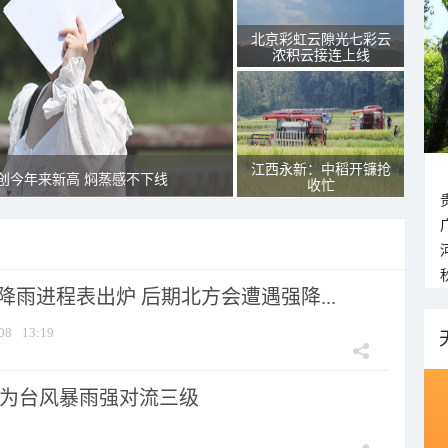
北京彩虹云隙光七彩云
浓积云接连上线
江西永新：中稻开镰抢
创今年来新高 焖蒸感不下线
收忙
 降雨进程表出炉 后期北方会遭遇强降...
08
13:19
为台风暴雨强对流三级