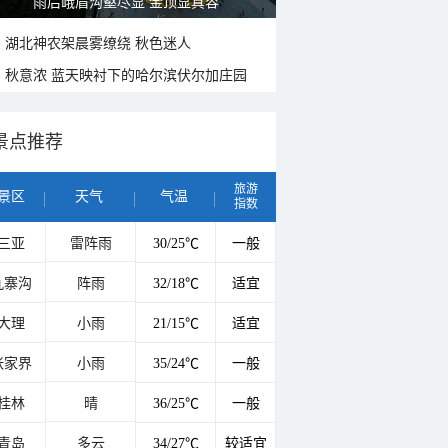
山水扇面：秋红点缀颐和园西堤
湖北神农架晨雾缭绕 秋色迷人
秋意浓 蓝天映衬下的哈尔滨伏尔加庄园
景点推荐
旅游
景区
天气
气温
指数
三亚
雷阵雨
30/25℃
一般
九寨沟
阵雨
32/18℃
适宜
大理
小雨
21/15℃
适宜
张家界
小雨
35/24℃
一般
桂林
晴
36/25℃
一般
青岛
多云
34/27℃
较适宜