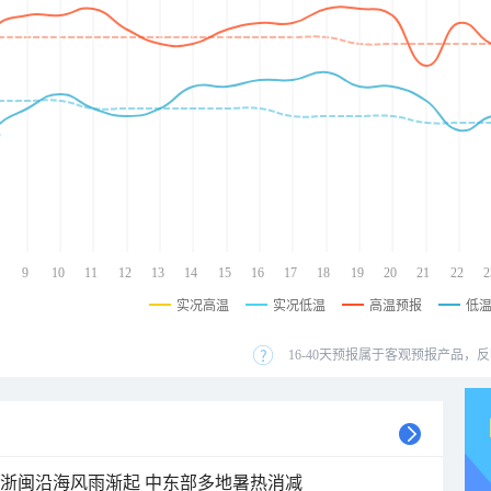
9
10
11
12
13
14
15
16
17
18
19
20
21
22
2
实况高温
实况低温
高温预报
低
16-40天预报属于客观预报产品，反
近浙闽沿海风雨渐起 中东部多地暑热消减