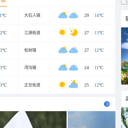
乡镇
1
°C
29
/
14
°C
大石人镇
2
°C
27
/
13
°C
江源街道
3
°C
27
/
12
°C
松树镇
3
°C
24
/
11
°C
湾沟镇
3
°C
25
/
12
°C
正岔街道