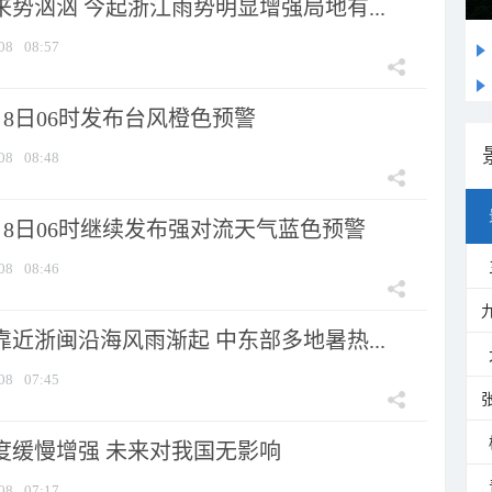
来势汹汹 今起浙江雨势明显增强局地有...
08
08:57
8日06时发布台风橙色预警
08
08:48
月8日06时继续发布强对流天气蓝色预警
08
08:46
靠近浙闽沿海风雨渐起 中东部多地暑热...
08
07:45
强度缓慢增强 未来对我国无影响
08
07:17