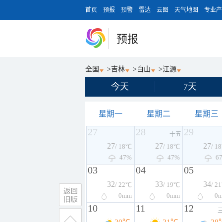
首页
预报
预警
雷达
云图
天气地图
专业产
预报
全国
>
吉林
>
白山
>
江源
今天
7天
星期一
星期二
星期三
27
28
29
十五
27
27
27
/ 18℃
/ 18℃
/ 1
47%
47%
6
03
04
05
32
33
34
/ 22℃
/ 19℃
/ 2
0
mm
0
mm
0
10
11
12