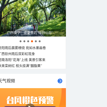
呼伦贝尔草原 藏着最治愈的蓝天白云
贵阳雨后晨雾缭绕 宛如水墨画卷
广西钦州雨后双彩虹现身
河南洛阳“花海”上线 美景引客来
秋来栾树红 枝头挂满“胭脂果”
天气视频