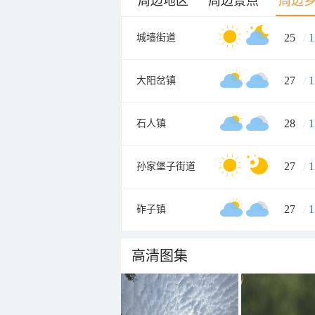
周边地区
周边景点
周边
25
/
1
城墙街道
27
/
1
大阳岔镇
28
/
1
石人镇
27
/
1
孙家堡子街道
27
/
1
砟子镇
高清图集