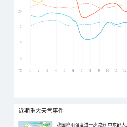
26
ed
ed
ed
17
ed
9
0
1
2
3
4
5
6
7
8
9
10
11
12
℃
近期重大天气事件
我国降雨强度进一步减弱 中东部大