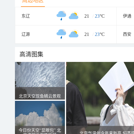
周边地区
21
/
23
°C
东辽
伊通
21
/
23
°C
辽源
西安
高清图集
北京天空现鱼鳞云景观
今日份天空“显眼包” 北
北京气温创今年来新高 焖蒸