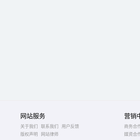
网站服务
营销
关于我们
联系我们
用户反馈
商务合
版权声明
网站律师
媒资合