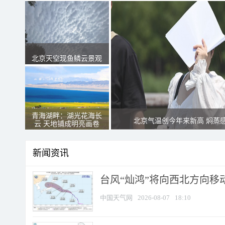
北京天空现鱼鳞云景观
青海湖畔：湖光花海长
北京气温创今年来新高 焖蒸
云 天地铺成明亮画卷
新闻资讯
台风“灿鸿”将向西北方向移
中国天气网
2026-08-07
18:10