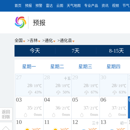
首页
预报
预警
雷达
云图
天气地图
专业产品
资讯
视频
节气
预报
全国
>
吉林
>
通化
>
通化县
今天
7天
8-15天
星期一
星期二
星期三
星期四
27
28
29
30
十五
28
28
28
28
/ 19℃
/ 19℃
/ 19℃
/ 19℃
43%
50%
67%
63%
03
04
05
06
35
36
37
37
/ 23℃
/ 21℃
/ 21℃
/ 21℃
0
mm
0
mm
0
mm
0
mm
10
11
12
13
三十
初一