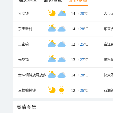
周边地区
周边景点
周边乡镇
14
/
28
°C
大安镇
14
/
28
°C
东宝新村
东来
12
/
25
°C
二密镇
富江
13
/
27
°C
光华镇
果松
14
/
28
°C
金斗朝鲜族满族乡
快大
12
/
26
°C
三棵榆树镇
石湖
高清图集