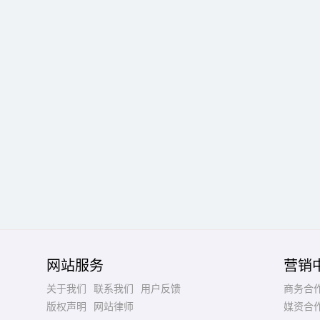
网站服务
营销
关于我们
联系我们
用户反馈
商务合
版权声明
网站律师
媒资合