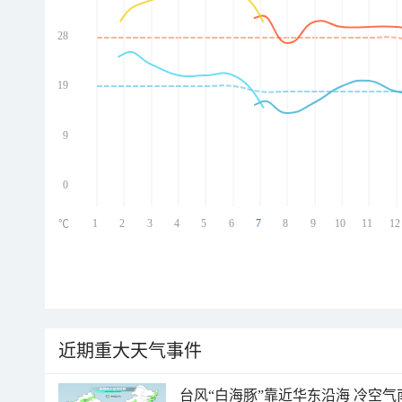
28
ed
ed
ed
19
ed
9
0
1
2
3
4
5
6
7
8
9
10
11
12
℃
近期重大天气事件
台风“白海豚”靠近华东沿海 冷空