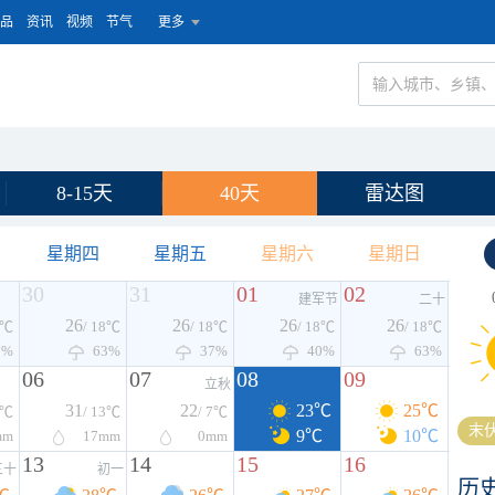
品
资讯
视频
节气
更多
8-15天
40天
雷达图
星期四
星期五
星期六
星期日
30
31
01
02
建军节
二十
26
26
26
26
8℃
/ 18℃
/ 18℃
/ 18℃
/ 18℃
7%
63%
37%
40%
63%
06
07
08
09
立秋
31
22
23℃
25℃
1℃
/ 13℃
/ 7℃
末伏
9℃
10℃
mm
17
mm
0
mm
13
14
15
16
三十
初一
历