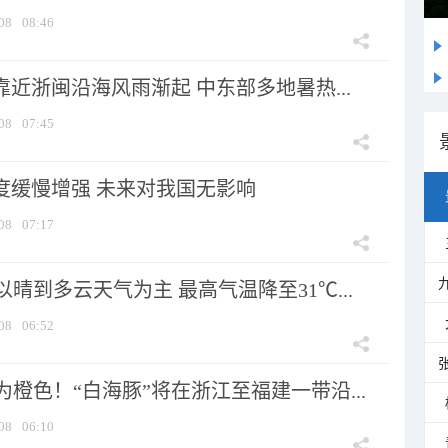
08
08:46
靠近浙闽沿海风雨渐起 中东部多地暑热...
08
07:45
强度缓慢增强 未来对我国无影响
08
07:17
晴到多云天气为主 最高气温降至31℃...
08
06:52
橙色！“白海豚”将在浙江至福建一带沿...
08
06:10