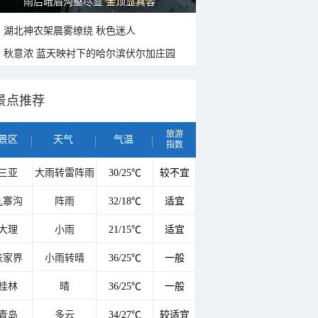
雨后峨眉沟壑尽显 金顶显真容
湖北神农架晨雾缭绕 秋色迷人
秋意浓 蓝天映衬下的哈尔滨伏尔加庄园
景点推荐
旅游
景区
天气
气温
指数
三亚
大雨转雷阵雨
30/25℃
较不宜
九寨沟
阵雨
32/18℃
适宜
大理
小雨
21/15℃
适宜
张家界
小雨转晴
36/25℃
一般
桂林
晴
36/25℃
一般
青岛
多云
34/27℃
较适宜