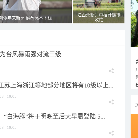
江西永新：中稻开镰抢
创今年来新高 焖蒸感不下线
收忙
为台风暴雨强对流三级
苏上海浙江等地部分地区将有10级以上...
08
10:05
“白海豚”将于明晚至后天早晨登陆 5...
08
10:05