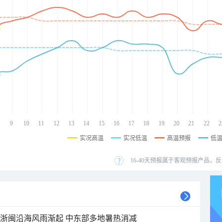
9
10
11
12
13
14
15
16
17
18
19
20
21
22
2
实况高温
实况低温
高温预报
低
16-40天预报属于客观预报产品，反
近浙闽沿海风雨渐起 中东部多地暑热消减