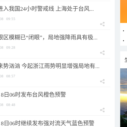
进入我国24小时警戒线 上海处于台风...
08
09:55
眼区模糊已“闭眼”，局地强降雨具有极...
08
09:28
来势汹汹 今起浙江雨势明显增强局地有...
08
08:57
8日06时发布台风橙色预警
08
08:48
月8日06时继续发布强对流天气蓝色预警