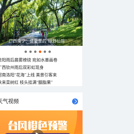
广西南宁：盛夏里的“绿野仙踪”
贵阳雨后晨雾缭绕 宛如水墨画卷
广西钦州雨后双彩虹现身
河南洛阳“花海”上线 美景引客来
秋来栾树红 枝头挂满“胭脂果”
天气视频