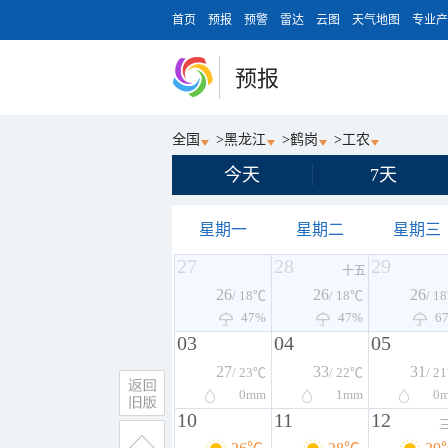
首页
预报
预警
雷达
云图
天气地图
专业产
预报
全国
>
黑龙江
>
鹤岗
>
工农
今天
7天
星期一
星期二
星期三
27
28
29
十五
26
26
26
/ 18℃
/ 18℃
/ 1
47%
47%
6
03
04
05
27
33
31
/ 23℃
/ 22℃
/ 2
0
mm
1
mm
0
10
11
12