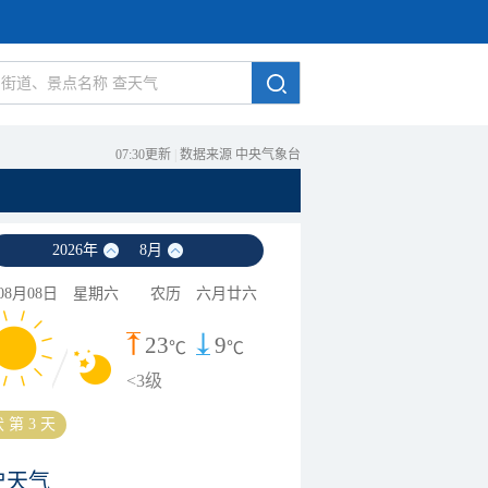
07:30更新
|
数据来源 中央气象台
2026
年
8
月
08月08日
星期六
农历
六月廿六
23
9
℃
℃
<3级
 第 3 天
史天气