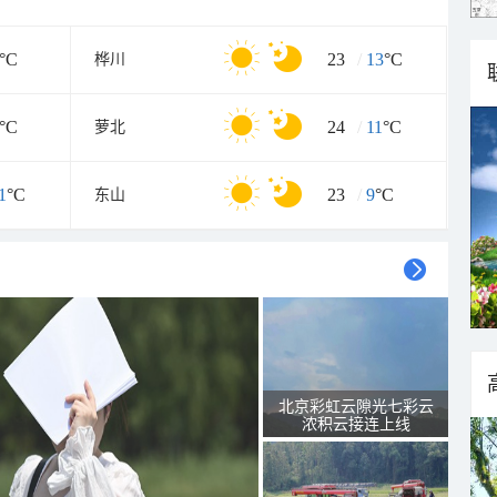
°C
23
/
13
°C
桦川
°C
24
/
11
°C
萝北
1
°C
23
/
9
°C
东山
北京彩虹云隙光七彩云
浓积云接连上线