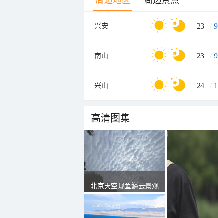
周边地区
周边景点
23
/
9
兴安
23
/
9
南山
24
/
1
兴山
高清图集
北京天空现鱼鳞云景观