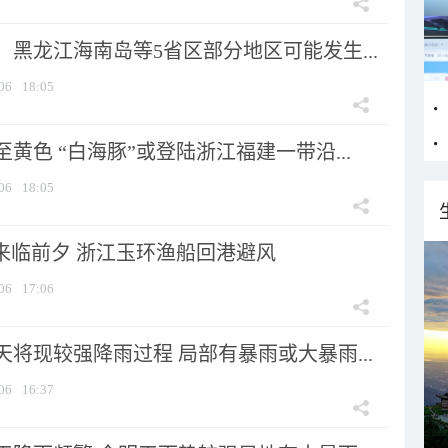
黑龙江海南岛等5省区部分地区可能发生...
06
18:05
黄色 “白海豚”或登陆浙江福建一带沿...
06
18:05
”来临前夕 浙江玉环渔船回港避风
06
17:06
将现较强降雨过程 局部有暴雨或大暴雨...
06
16:37