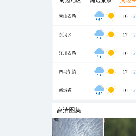
周边地区
周边景点
周边
16
/
2
宝山农场
17
/
2
东河乡
16
/
2
江川农场
17
/
2
四马架镇
16
/
2
新城镇
高清图集