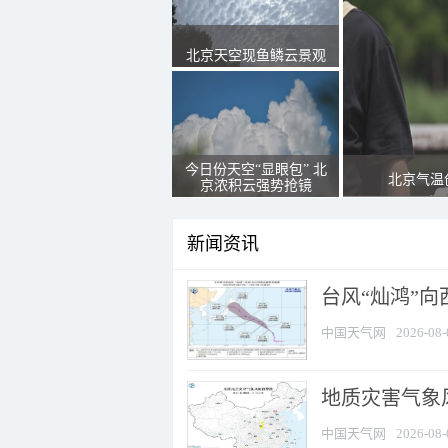
北京天空现鱼鳞云景观
今日份天空“显眼包” 北
北京气温
京浓积云强势抢镜
新闻资讯
台风“灿鸿”
中国天气网
2026-08-
地质灾害气象风
中国天气网
2026-08-