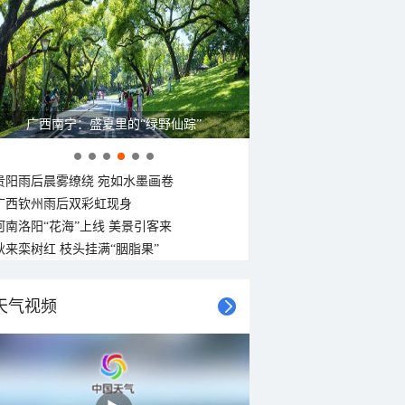
广西南宁：盛夏里的“绿野仙踪”
贵阳雨后晨雾缭绕 宛如水墨画卷
广西钦州雨后双彩虹现身
河南洛阳“花海”上线 美景引客来
秋来栾树红 枝头挂满“胭脂果”
天气视频