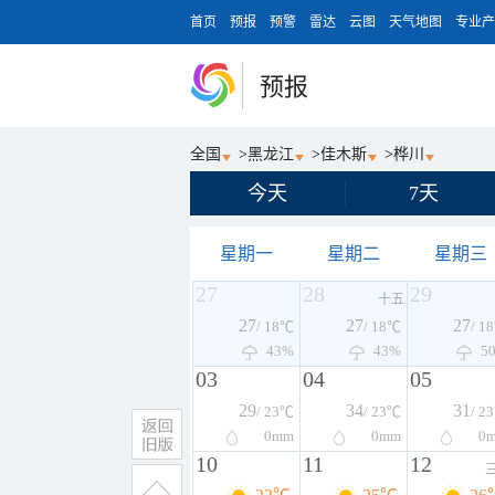
首页
预报
预警
雷达
云图
天气地图
专业产
预报
全国
>
黑龙江
>
佳木斯
>
桦川
今天
7天
星期一
星期二
星期三
27
28
29
十五
27
27
27
/ 18℃
/ 18℃
/ 1
43%
43%
5
03
04
05
29
34
31
/ 23℃
/ 23℃
/ 2
0
mm
0
mm
0
10
11
12