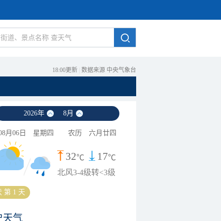
18:00更新
|
数据来源 中央气象台
2026
年
8
月
08月06日
星期四
农历
六月廿四
32
17
℃
℃
北风3-4级转<3级
 第 1 天
史天气