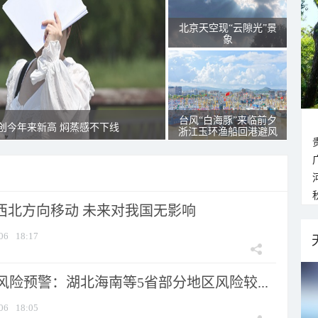
北京天空现“云隙光”景
象
台风“白海豚”来临前夕
创今年来新高 焖蒸感不下线
浙江玉环渔船回港避风
向西北方向移动 未来对我国无影响
06
18:17
险预警：湖北海南等5省部分地区风险较...
06
18:05