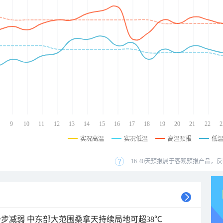
9
10
11
12
13
14
15
16
17
18
19
20
21
22
2
实况高温
实况低温
高温预报
低
16-40天预报属于客观预报产品，反
步减弱 中东部大范围桑拿天持续局地可超38℃