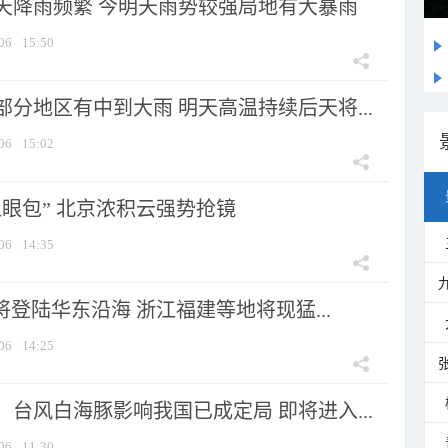
天降雨频繁 今明天雨势较强局地有大暴雨
06
15:50
分地区有中到大雨 明天高温持续后天将...
06
15:02
显眼包” 北京浓积云强势抢镜
06
14:35
将登陆华东沿海 浙江福建等地将现猛...
06
14:25
台风白海豚影响我国已成定局 即将进入...
06
11:30