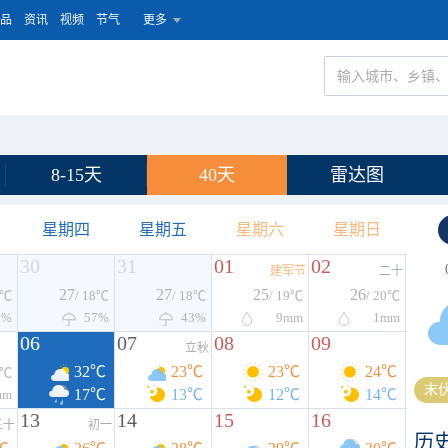
品
资讯
视频
节气
更多
8-15天
40天
雷达图
星期四
星期五
星期六
星期日
30
31
01
02
建军节
二十
27
27
25
26
8℃
/ 18℃
/ 18℃
/ 19℃
/ 20℃
0%
57%
43%
9
mm
1
mm
06
07
08
09
立秋
32℃
23℃
23℃
24℃
3℃
末伏
17℃
13℃
12℃
14℃
mm
13
14
15
16
三十
初一
历