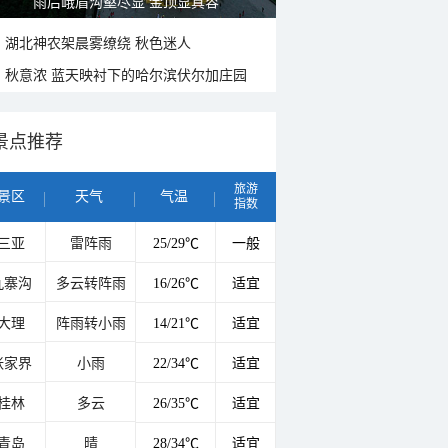
雨后峨眉沟壑尽显 金顶显真容
湖北神农架晨雾缭绕 秋色迷人
秋意浓 蓝天映衬下的哈尔滨伏尔加庄园
景点推荐
旅游
景区
天气
气温
指数
三亚
雷阵雨
25/29℃
一般
九寨沟
多云转阵雨
16/26℃
适宜
大理
阵雨转小雨
14/21℃
适宜
张家界
小雨
22/34℃
适宜
桂林
多云
26/35℃
适宜
青岛
晴
28/34℃
适宜