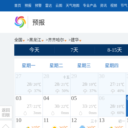
首页
预报
预警
雷达
云图
天气地图
专业产品
资讯
视频
节气
预报
全国
>
黑龙江
>
齐齐哈尔
>
建华
今天
7天
8-15天
星期一
星期二
星期三
星期四
27
28
29
30
十五
28
28
28
27
/ 20℃
/ 21℃
/ 19℃
/ 21℃
37%
50%
37%
40%
03
04
05
06
27
30
33
28
/ 22℃
/ 22℃
/ 25℃
/ 19℃
3
mm
0
mm
0
mm
60%
10
11
12
13
三十
初一