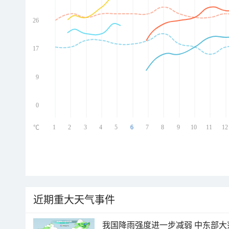
26
ed
ed
ed
17
ed
9
0
1
2
3
4
5
6
7
8
9
10
11
12
℃
近期重大天气事件
我国降雨强度进一步减弱 中东部大