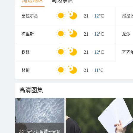
周边地区
周边景点
21
/
12
°C
富拉尔基
昂昂
21
/
12
°C
梅里斯
龙沙
21
/
12
°C
铁锋
齐齐
21
/
11
°C
林甸
高清图集
北京天空现鱼鳞云景观