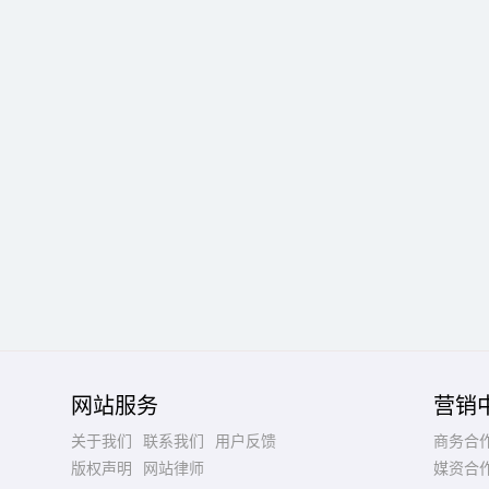
网站服务
营销
关于我们
联系我们
用户反馈
商务合
版权声明
网站律师
媒资合