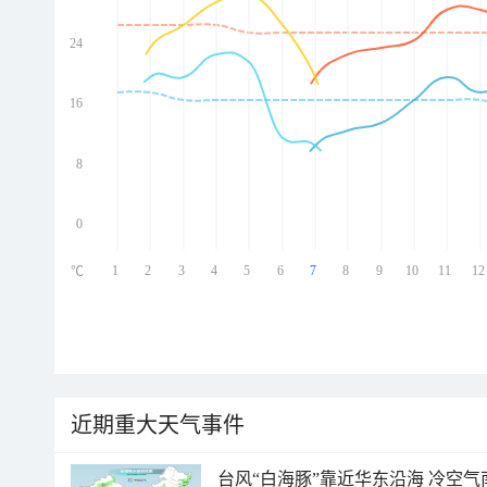
24
ed
ed
ed
16
ed
8
0
1
2
3
4
5
6
7
8
9
10
11
12
℃
近期重大天气事件
台风“白海豚”靠近华东沿海 冷空