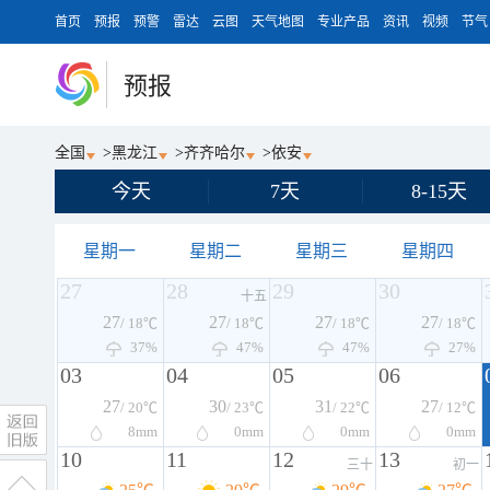
首页
预报
预警
雷达
云图
天气地图
专业产品
资讯
视频
节气
预报
全国
>
黑龙江
>
齐齐哈尔
>
依安
今天
7天
8-15天
星期一
星期二
星期三
星期四
27
28
29
30
十五
27
27
27
27
/ 18℃
/ 18℃
/ 18℃
/ 18℃
37%
47%
47%
27%
03
04
05
06
27
30
31
27
/ 20℃
/ 23℃
/ 22℃
/ 12℃
8
mm
0
mm
0
mm
0
mm
10
11
12
13
三十
初一