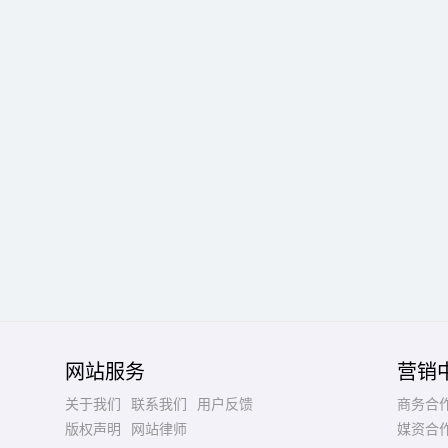
网站服务
营销
关于我们
联系我们
用户反馈
商务合
版权声明
网站律师
媒资合