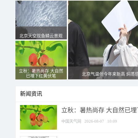
北京天空现鱼鳞云景观
立秋：暑热尚存 大自然
北京气温创今年来新高 焖蒸
已埋下红黄伏笔
新闻资讯
立秋：暑热尚存 大自然已
中国天气网
2026-08-07
10:09