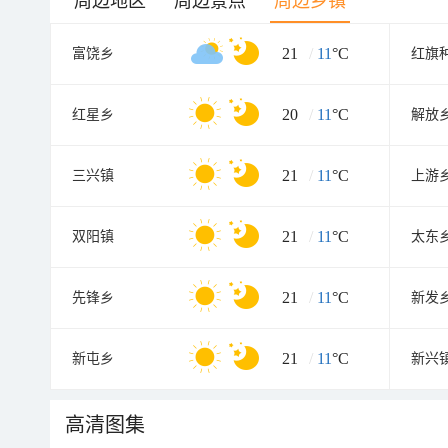
周边地区
周边景点
周边乡镇
21
/
11
°C
富饶乡
红旗
20
/
11
°C
红星乡
解放
21
/
11
°C
三兴镇
上游
21
/
11
°C
双阳镇
太东
21
/
11
°C
先锋乡
新发
21
/
11
°C
新屯乡
新兴
高清图集