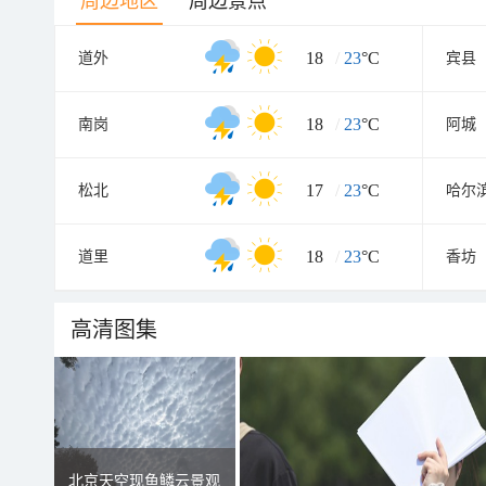
周边地区
周边景点
18
/
23
°C
道外
宾县
18
/
23
°C
南岗
阿城
17
/
23
°C
松北
哈尔
18
/
23
°C
道里
香坊
高清图集
北京天空现鱼鳞云景观