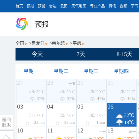
首页
预报
预警
雷达
云图
天气地图
专业产品
资讯
视频
节气
预报
全国
>
黑龙江
>
哈尔滨
>
平房
今天
7天
8-15天
星期一
星期二
星期三
星期四
27
28
29
30
十五
29
29
28
28
/ 20℃
/ 20℃
/ 20℃
/ 21℃
37%
37%
47%
40%
03
04
05
06
31
30
30
32℃
/ 23℃
/ 23℃
/ 23℃
18℃
23
mm
38
mm
1
mm
10
11
12
13
三十
初一