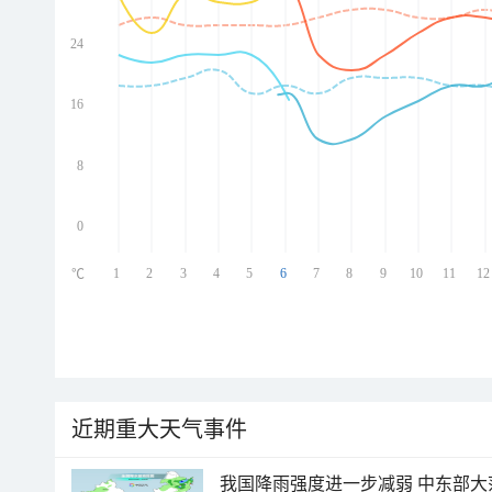
24
ed
ed
ed
16
ed
8
0
1
2
3
4
5
6
7
8
9
10
11
12
℃
近期重大天气事件
我国降雨强度进一步减弱 中东部大