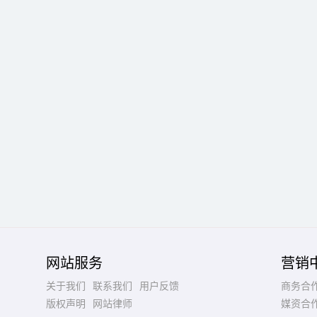
网站服务
营销
关于我们
联系我们
用户反馈
商务合
版权声明
网站律师
媒资合