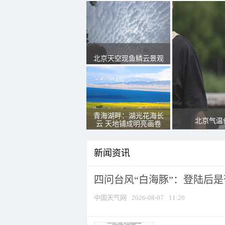
北京天空现鱼鳞云景观
青海湖畔：湖光花海长
北京气温
云 天地铺成明亮画卷
新闻资讯
四问台风“白海豚”：登陆后是否
中国天气网
2026-08-07
11:20