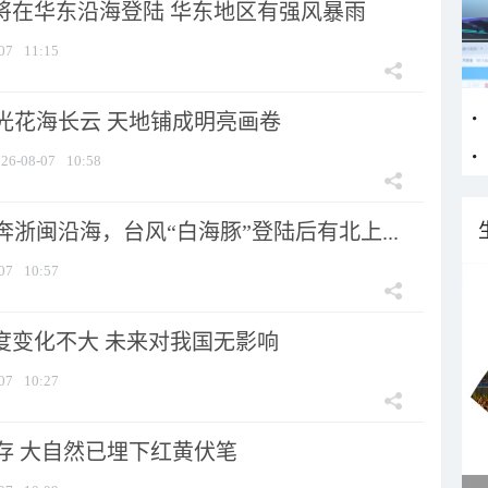
”将在华东沿海登陆 华东地区有强风暴雨
07
11:15
光花海长云 天地铺成明亮画卷
26-08-07
10:58
浙闽沿海，台风“白海豚”登陆后有北上...
07
10:57
强度变化不大 未来对我国无影响
07
10:27
存 大自然已埋下红黄伏笔