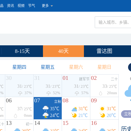
品
资讯
视频
节气
更多
8-15天
40天
雷达图
星期四
星期五
星期六
星期日
30
31
01
02
建军节
二十
31
31
31
33
3℃
/ 23℃
/ 23℃
/ 23℃
/ 25℃
0%
37%
52%
57%
20
mm
06
07
08
09
立秋
37
35℃
31℃
31℃
6℃
/ 25℃
立
24℃
21℃
20℃
mm
0
mm
13
14
15
16
三十
初一
历