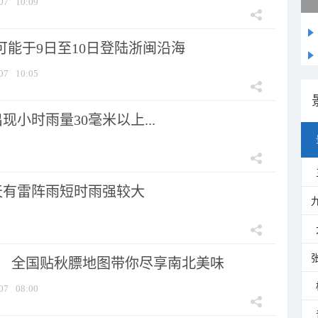
07
10:09
可能于9日至10日登陆浙闽沿海
07
10:05
小时雨量30毫米以上...
天有雷阵雨短时雨强较大
节！ 全国贴秋膘地图带你尽享南北美味
07
08:00