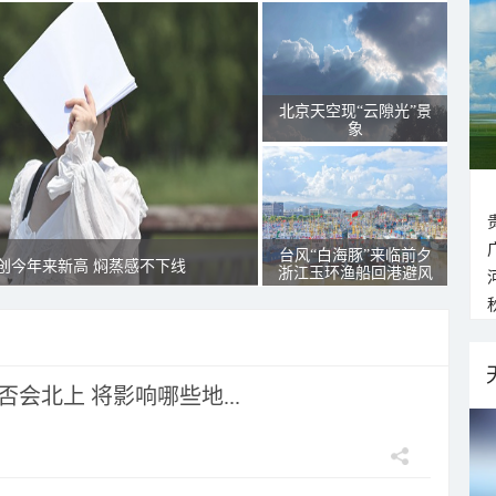
北京天空现“云隙光”景
象
台风“白海豚”来临前夕
创今年来新高 焖蒸感不下线
浙江玉环渔船回港避风
会北上 将影响哪些地...