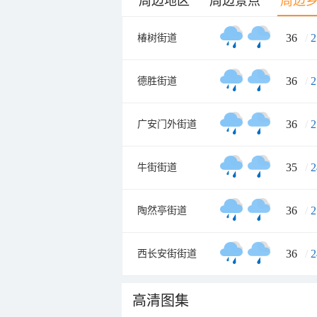
周边地区
周边景点
周边
36
/
2
椿树街道
36
/
2
德胜街道
36
/
2
广安门外街道
35
/
2
牛街街道
36
/
2
陶然亭街道
36
/
2
西长安街街道
高清图集