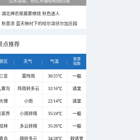
山水扇面：秋红点缀颐和园西堤
湖北神农架晨雾缭绕 秋色迷人
秋意浓 蓝天映衬下的哈尔滨伏尔加庄园
景点推荐
旅游
景区
天气
气温
指数
三亚
雷阵雨
30/25℃
一般
九寨沟
阵雨转多云
32/16℃
适宜
大理
小雨
22/14℃
适宜
张家界
小雨转晴
35/24℃
一般
桂林
多云转晴
35/26℃
一般
青岛
晴转多云
34/28℃
较适宜