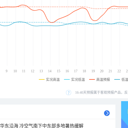
9
10
11
12
13
14
15
16
17
18
19
20
21
22
2
实况高温
实况低温
高温预报
低
16-40天预报属于客观预报产品，反
近华东沿海 冷空气南下中东部多地暑热缓解