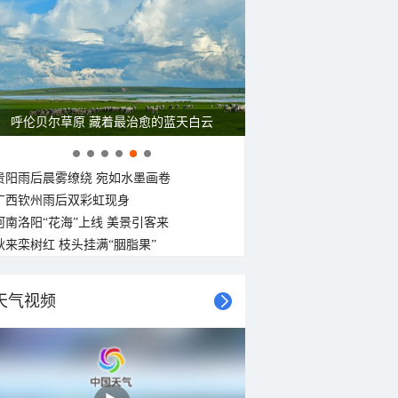
呼伦贝尔草原 藏着最治愈的蓝天白云
贵阳雨后晨雾缭绕 宛如水墨画卷
广西钦州雨后双彩虹现身
河南洛阳“花海”上线 美景引客来
秋来栾树红 枝头挂满“胭脂果”
天气视频