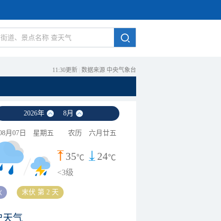
11:30更新
|
数据来源 中央气象台
2026
年
8
月
08月07日
星期五
农历
六月廿五
35
24
℃
℃
<3级
秋
末伏 第 2 天
史天气