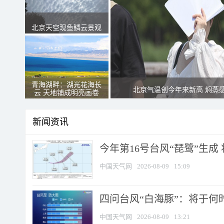
北京天空现鱼鳞云景观
青海湖畔：湖光花海长
北京气温创今年来新高 焖蒸
云 天地铺成明亮画卷
新闻资讯
今年第16号台风“琵鹭”生成 
中国天气网
2026-08-09
15:09
四问台风“白海豚”：将于何时
中国天气网
2026-08-09
13:21