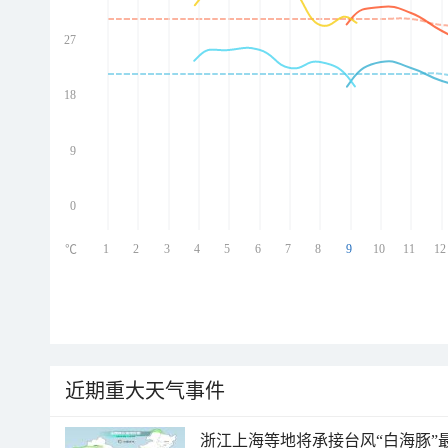
27
ed
ed
ed
18
ed
9
0
1
2
3
4
5
6
7
8
9
10
11
12
℃
近期重大天气事件
浙江上海等地将承接台风“白海豚”