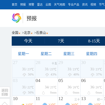
首页
预报
预警
雷达
云图
天气地图
专业产品
资讯
视频
节气
预报
全国
>
北京
>
石景山
今天
7天
8-15天
星期一
星期二
星期三
星期四
27
28
29
30
十五
31
31
31
31
/ 23℃
/ 23℃
/ 23℃
/ 23℃
50%
43%
40%
37%
03
04
05
06
31
34
36
36
/ 22℃
/ 25℃
/ 26℃
/ 26℃
50%
0
mm
0
mm
0
mm
10
11
12
13
三十
初一