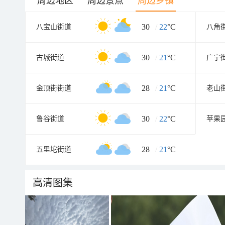
周边地区
周边景点
周边乡镇
30
/
22
°C
八宝山街道
八角
30
/
21
°C
古城街道
广宁
28
/
21
°C
金顶街街道
老山
30
/
22
°C
鲁谷街道
苹果
28
/
21
°C
五里坨街道
高清图集