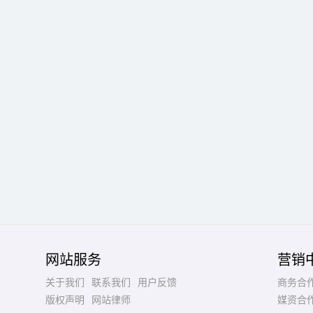
网站服务
营销
关于我们
联系我们
用户反馈
商务合
版权声明
网站律师
媒资合