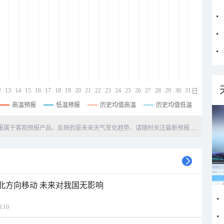
2
13
14
15
16
17
18
19
20
21
22
23
24
25
26
27
28
29
30
31
日
高温预报
低温预报
历史均值高温
历史均值低温
天预报属于客观预报产品，反映的是未来天气变化趋势、请随时关注最新预报.....
西北方向移动 未来对我国无影响
:10