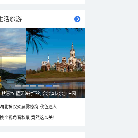
生活旅游
秋意浓 蓝天映衬下的哈尔滨伏尔加庄园
湖北神农架晨雾缭绕 秋色迷人
换个视角看秋景 竟然这么美！