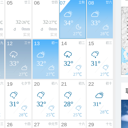
05
06
07
08
廿二
廿三
廿四
立秋
廿六
32
32
34°
33°
6℃
/26℃
/27℃
m
0mm
0mm
27℃
28℃
况
实况
实况
12
13
14
15
廿九
三十
初一
初二
初三
33°
32°
32°
31°
℃
27℃
27℃
27℃
27℃
19
20
21
22
初六
七夕节
初八
初九
初十
31°
32°
28°
31°
28℃
℃
28℃
25℃
25℃
26
27
28
29
十三
十四
中元节
十六
十七