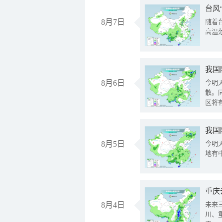
台风
8月7日
随着
高温
8月6日
今明
散。
区将
我国
8月5日
今明
地有
重庆
8月4日
未来
川、