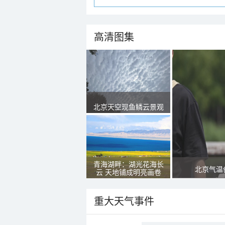
高清图集
北京天空现鱼鳞云景观
青海湖畔：湖光花海长
北京气温
云 天地铺成明亮画卷
重大天气事件