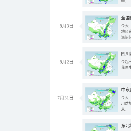
害。
全国
8月3日
今天
地区
温闷
8月2日
今起
我国
中东
7月31日
今天
川盆
息。
东北