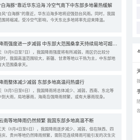
“白海豚”靠近华东沿海 冷空气南下中东部多地暑热缓解
台风“白海豚”的靠近，华东沿海多地将迎强劲台风雨。同时，我国
范围将缩减，受冷空气影响，今天东北多地将率先迎来降温。
我国降雨强度进一步减弱 中东部大范围桑拿天持续局地可超38℃
天（8月6日至7日），我国降雨强度将有所减弱，雨区仍比较分
同时，我国高温范围较大，新疆、甘肃等地以干热为主，中东部地
有大范围桑拿天。
拨
降雨整体减少减弱 东部多地高温闷热盛行
天（8月5日至6日），我国降雨将总体减少、减弱，西南、东北等
中到大雨，局地暴雨，海南岛强降雨频繁，或有大暴雨现身。
云南等地降雨仍然频繁 我国东部多地高温不断
三天（8月4日至6日），我国降雨逐步减少、减弱，但在陕西、四
重庆、贵州等地仍然降雨频繁，需防范连续降雨可能引发的次生灾