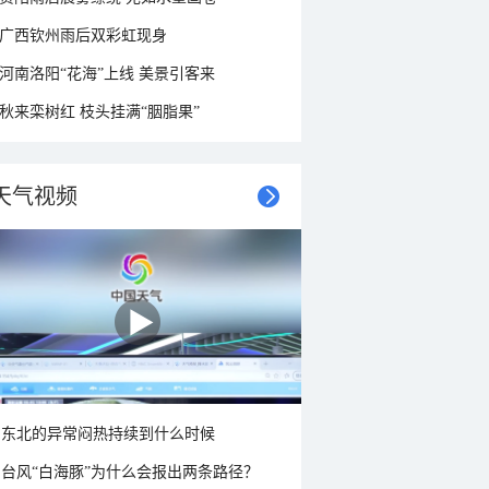
广西钦州雨后双彩虹现身
河南洛阳“花海”上线 美景引客来
秋来栾树红 枝头挂满“胭脂果”
天气视频
东北的异常闷热持续到什么时候
台风“白海豚”为什么会报出两条路径？