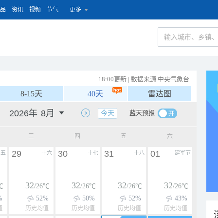
品
资讯
视频
节气
更多
18:00更新 | 数据来源 中央气象台
8-15天
40天
雷达图
蓝天预报
今天
三
四
五
六
29
30
31
01
十五
十六
十七
十八
建军节
32
32
32
32
℃
/26℃
/26℃
/26℃
/26℃
%
52%
50%
52%
43%
值
历史均值
历史均值
历史均值
历史均值