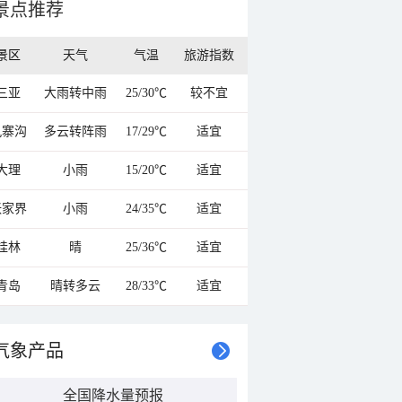
景点推荐
景区
天气
气温
旅游指数
三亚
大雨转中雨
25/30℃
较不宜
九寨沟
多云转阵雨
17/29℃
适宜
大理
小雨
15/20℃
适宜
张家界
小雨
24/35℃
适宜
桂林
晴
25/36℃
适宜
青岛
晴转多云
28/33℃
适宜
气象产品
全国降水量预报