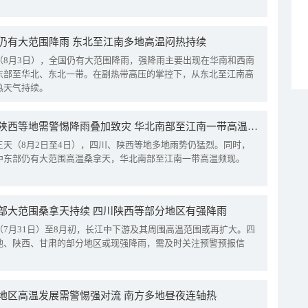
仍有大范围降雨 东北至江南多地高温闷热持续
（8月3日），全国仍有大范围降雨，强降雨主要出现在华南和西南
东部至华北、东北一带。在副热带高压的掌控下，从东北至江南高
热天气持续。
四川陕西等地需警惕降雨叠加致灾 华北南部至江南一带高温频现
三天（8月2日至4日），四川、陕西等地多地雨势仍猛烈。同时，
中东部仍有大范围高温桑拿天，华北南部至江南一带高温频现。
部大范围桑拿天持续 四川陕西等部分地区有强降雨
（7月31日）至8月初，长江中下游及其周围高温范围或再扩大。四
地、陕西、甘肃的部分地区或现强降雨，需及时关注预警预报信
地区高温发展需警惕强对流 南方多地昼夜连轴热