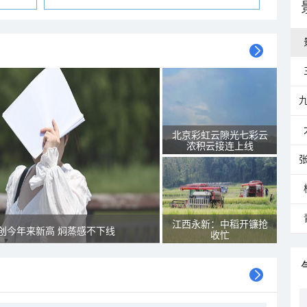
北京彩虹云隙光七彩云
浓积云接连上线
江西永新：中稻开镰抢
创今年来新高 焖蒸感不下线
收忙