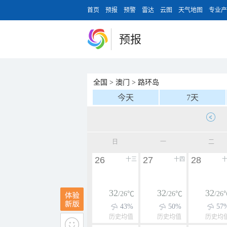
首页
预报
预警
雷达
云图
天气地图
专业产
预报
全国
>
澳门
>
路环岛
今天
7天
日
一
二
26
27
28
十三
十四
32
32
32
/26℃
/26℃
/26
43%
50%
57
历史均值
历史均值
历史均