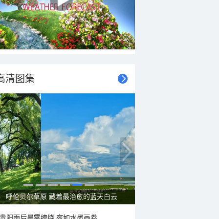
高清图集
呼伦贝尔草原 藏着最治愈的蓝天白云
贵阳雨后晨雾缭绕 宛如水墨画卷