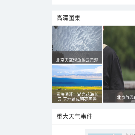
高清图集
北京天空现鱼鳞云景观
青海湖畔：湖光花海长
北京气温
云 天地铺成明亮画卷
重大天气事件