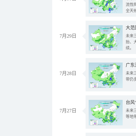
流性
全天
大范
7月29日
未来
抬、
续。
广东
7月28日
未来
带仍
台风
7月27日
未来
等地