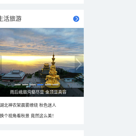
生活旅游
雨后峨眉沟壑尽显 金顶显真容
湖北神农架晨雾缭绕 秋色迷人
换个视角看秋景 竟然这么美！