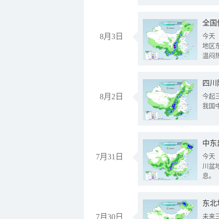
全国
8月3日
今天
地区
温闷
8月2日
今起
我国
中东
7月31日
今天
川盆
息。
东北
7月30日
未来