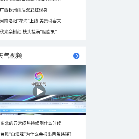
广西钦州雨后双彩虹现身
河南洛阳“花海”上线 美景引客来
秋来栾树红 枝头挂满“胭脂果”
天气视频
东北的异常闷热持续到什么时候
台风“白海豚”为什么会报出两条路径？