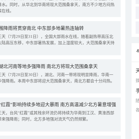
降水。同时，从华北到华南将现大范围桑拿天，南方不少地方闷热
候在线。
围降雨将贯穿南北 中东部多地暑热连轴转
三天（7月29日至31日），全国大部雨水在线，随着副热带高压北
大陆高压东移，中东部暑热发展，加上湿度较大，大范围桑拿天持
湖北河南等地多强降雨 南北方将现大范围桑拿天
三天（7月28日至30日），湖北、河南一带将现明显降雨，华南一
拨
多强降雨。本周中东部将迎大范围桑拿天，南北方都会十分闷热。
“红霞”影响持续多地迎大暴雨 南方高温减少北方暑意增强
三天，台风“红霞”或其残余环流仍将持续为华南到江汉、黄淮西部
带来强降雨；同时，北方多地强对流天气仍然频繁。