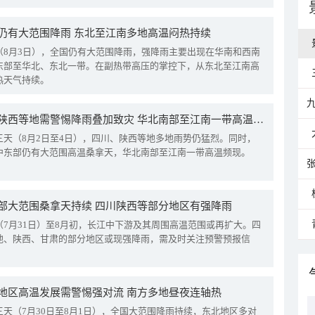
仍有大范围降雨 东北至江南多地高温闷热持续
（8月3日），全国仍有大范围降雨，强降雨主要出现在华南和西南
东部至华北、东北一带。在副热带高压的掌控下，从东北至江南高
热天气持续。
四川陕西等地需警惕降雨叠加致灾 华北南部至江南一带高温频现
三天（8月2日至4日），四川、陕西等地多地雨势仍猛烈。同时，
中东部仍有大范围高温桑拿天，华北南部至江南一带高温频现。
部大范围桑拿天持续 四川陕西等部分地区有强降雨
（7月31日）至8月初，长江中下游及其周围高温范围或再扩大。四
地、陕西、甘肃的部分地区或现强降雨，需及时关注预警预报信
地区高温发展需警惕强对流 南方多地昼夜连轴热
三天（7月30日至8月1日），全国大范围降雨持续，东北地区多对