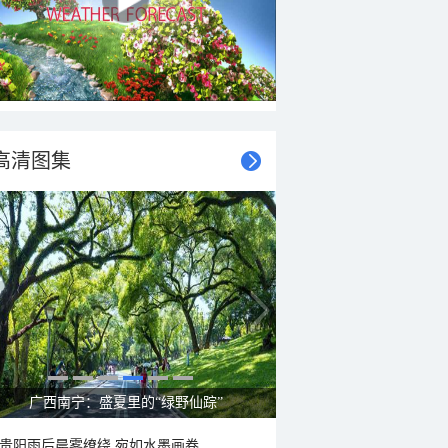
高清图集
广西南宁：盛夏里的“绿野仙踪”
贵阳雨后晨雾缭绕 宛如水墨画卷