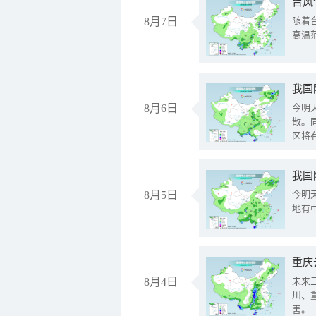
台风
8月7日
随着
高温
8月6日
今明
散。
区将
我国
8月5日
今明
地有
重庆
8月4日
未来
川、
害。