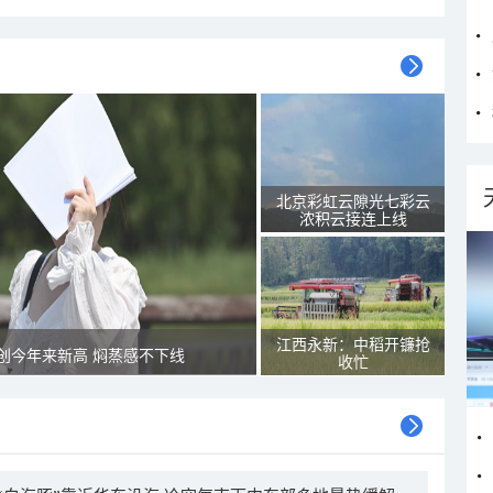
北京彩虹云隙光七彩云
浓积云接连上线
江西永新：中稻开镰抢
创今年来新高 焖蒸感不下线
收忙