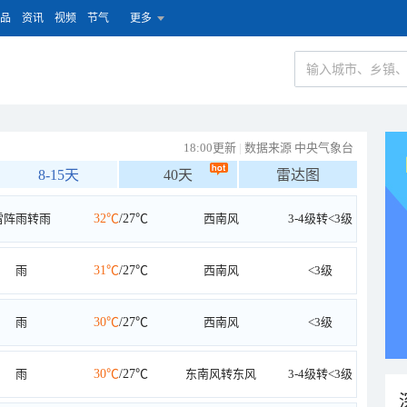
品
资讯
视频
节气
更多
18:00更新
|
数据来源 中央气象台
8-15天
40天
雷达图
雷阵雨转雨
32℃
/27℃
西南风
3-4级转<3级
雨
31℃
/27℃
西南风
<3级
雨
30℃
/27℃
西南风
<3级
雨
30℃
/27℃
东南风转东风
3-4级转<3级