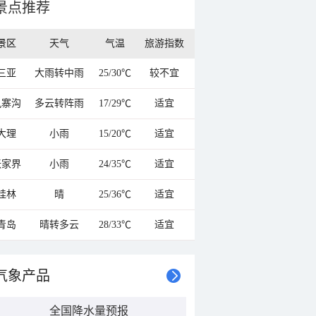
景点推荐
景区
天气
气温
旅游指数
三亚
大雨转中雨
25/30℃
较不宜
九寨沟
多云转阵雨
17/29℃
适宜
大理
小雨
15/20℃
适宜
张家界
小雨
24/35℃
适宜
桂林
晴
25/36℃
适宜
青岛
晴转多云
28/33℃
适宜
气象产品
全国降水量预报