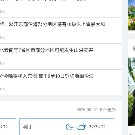
:05
警：浙江东部沿海部分地区将有10级以上雷暴大风
:05
北云南等7省区市部分地区可能发生山洪灾害
:05
”今晚将移入东海 或于9至10日登陆浙闽沿海
:05
2026-08-07 18:00更新
33°C
/
27/33°C
澳门