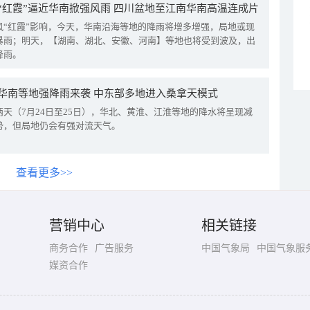
“红霞”逼近华南掀强风雨 四川盆地至江南华南高温连成片
风“红霞”影响，今天，华南沿海等地的降雨将增多增强，局地或现
暴雨；明天，【湖南、湖北、安徽、河南】等地也将受到波及，出
降雨。
华南等地强降雨来袭 中东部多地进入桑拿天模式
两天（7月24日至25日），华北、黄淮、江淮等地的降水将呈现减
势，但局地仍会有强对流天气。
查看更多>>
营销中心
相关链接
商务合作
广告服务
中国气象局
中国气象服
媒资合作