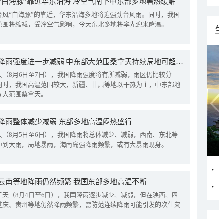
“白海豚”靠近华东沿海 冷空气南下中东部多地暑热缓解
台风“白海豚”的靠近，华东沿海多地将迎强劲台风雨。同时，我国
范围将缩减，受冷空气影响，今天东北多地将率先迎来降温。
我国降雨强度进一步减弱 中东部大范围桑拿天持续局地可超38℃
天（8月6日至7日），我国降雨强度将有所减弱，雨区仍比较分
同时，我国高温范围较大，新疆、甘肃等地以干热为主，中东部地
有大范围桑拿天。
降雨整体减少减弱 东部多地高温闷热盛行
天（8月5日至6日），我国降雨将总体减少、减弱，西南、东北等
中到大雨，局地暴雨，海南岛强降雨频繁，或有大暴雨现身。
云南等地降雨仍然频繁 我国东部多地高温不断
三天（8月4日至6日），我国降雨逐步减少、减弱，但在陕西、四
重庆、贵州等地仍然降雨频繁，需防范连续降雨可能引发的次生灾