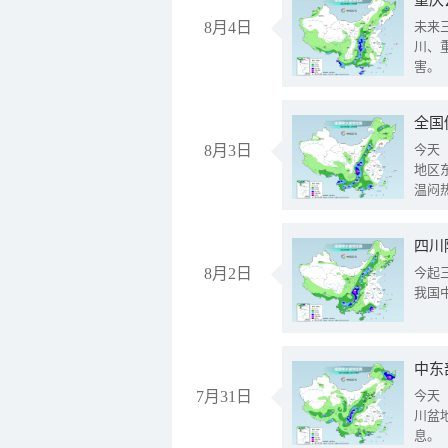
重庆
8月4日
未来
川、
害。
全国
8月3日
今天
地区
温闷
8月2日
今起
我国
中东
7月31日
今天
川盆
息。