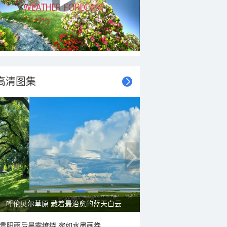
高清图集
呼伦贝尔草原 藏着最治愈的蓝天白云
贵阳雨后晨雾缭绕 宛如水墨画卷