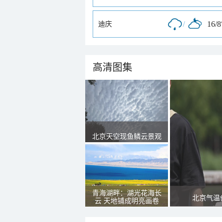
/
16/8
迪庆
高清图集
北京天空现鱼鳞云景观
青海湖畔：湖光花海长
北京气温
云 天地铺成明亮画卷