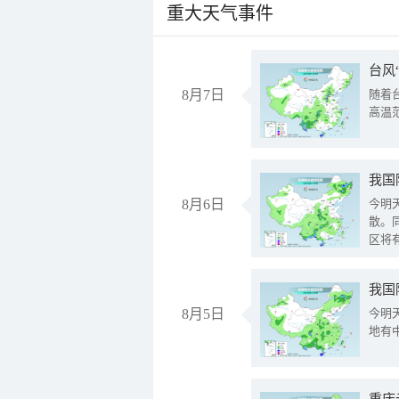
重大天气事件
台风
8月7日
随着
高温
8月6日
今明
散。
区将
我国
8月5日
今明
地有