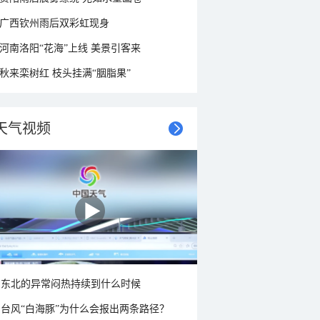
广西钦州雨后双彩虹现身
河南洛阳“花海”上线 美景引客来
秋来栾树红 枝头挂满“胭脂果”
天气视频
东北的异常闷热持续到什么时候
台风“白海豚”为什么会报出两条路径？