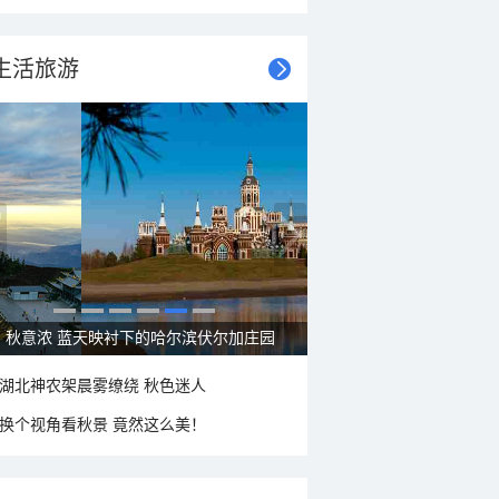
生活旅游
秋意浓 蓝天映衬下的哈尔滨伏尔加庄园
湖北神农架晨雾缭绕 秋色迷人
换个视角看秋景 竟然这么美！