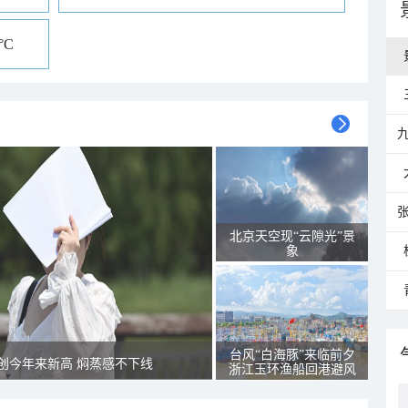
°C
北京天空现“云隙光”景
象
台风“白海豚”来临前夕
创今年来新高 焖蒸感不下线
浙江玉环渔船回港避风