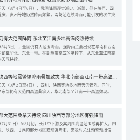
云南等地降雨仍然频繁 我国东部多地高温不断
三天（8月4日至6日），我国降雨逐步减少、减弱，但在陕西、四
重庆、贵州等地仍然降雨频繁，需防范连续降雨可能引发的次生灾
仍有大范围降雨 东北至江南多地高温闷热持续
（8月3日），全国仍有大范围降雨，强降雨主要出现在华南和西南
东部至华北、东北一带。在副热带高压的掌控下，从东北至江南高
热天气持续。
四川陕西等地需警惕降雨叠加致灾 华北南部至江南一带高温频现
三天（8月2日至4日），四川、陕西等地多地雨势仍猛烈。同时，
中东部仍有大范围高温桑拿天，华北南部至江南一带高温频现。
部大范围桑拿天持续 四川陕西等部分地区有强降雨
（7月31日）至8月初，长江中下游及其周围高温范围或再扩大。四
地、陕西、甘肃的部分地区或现强降雨，需及时关注预警预报信