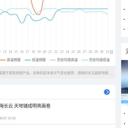
2
13
14
15
16
17
18
19
20
21
22
23
24
25
26
27
28
29
30
31
日
高温预报
低温预报
历史均值高温
历史均值低温
天预报属于客观预报产品，反映的是未来天气变化趋势、请随时关注最新预报.....
海长云 天地铺成明亮画卷
07 10:58