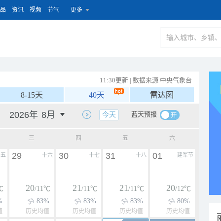
品
资讯
视频
节气
更多
11:30更新 | 数据来源 中央气象台
8-15天
40天
雷达图
蓝天预报
今天
三
四
五
六
29
30
31
01
十五
十六
十七
十八
建军节
20
21
21
20
℃
/11℃
/11℃
/11℃
/12℃
%
83%
83%
83%
80%
值
历史均值
历史均值
历史均值
历史均值