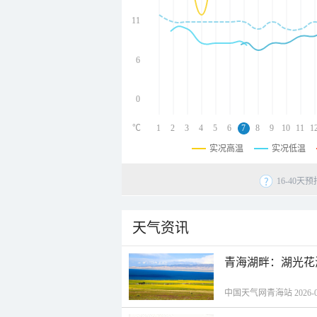
undefined
undefined
11
undefined
6
0
℃
1
2
3
4
5
6
7
8
9
10
11
1
实况高温
实况低温
16-40
天气资讯
青海湖畔：湖光花
中国天气网青海站 2026-08-