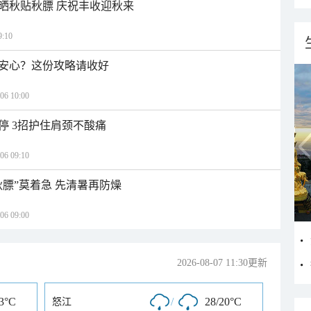
晒秋贴秋膘 庆祝丰收迎秋来
:10
安心？这份攻略请收好
 10:00
停 3招护住肩颈不酸痛
 09:10
秋膘”莫着急 先清暑再防燥
 09:00
2026-08-07 11:30更新
13°C
/
28/20°C
怒江