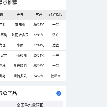
景点推荐
景区
天气
气温
旅游指数
三亚
雷阵雨
30/25℃
一般
九寨沟
阵雨转多云
32/16℃
适宜
大理
小雨
22/14℃
适宜
张家界
小雨转晴
35/24℃
一般
桂林
多云转晴
35/26℃
一般
青岛
晴转多云
34/28℃
较适宜
气象产品
全国降水量预报