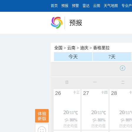
首页
预报
预警
雷达
云图
天气地图
专业产
预报
全国
>
云南
>
迪庆
>
香格里拉
今天
7天
日
一
二
26
27
28
十三
十四
20
20
20
/11℃
/11℃
/11
80%
80%
80
历史均值
历史均值
历史均