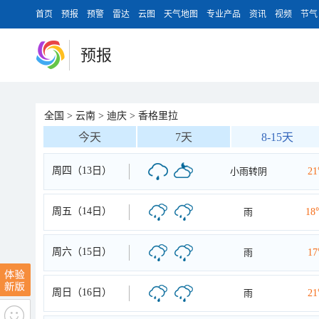
首页
预报
预警
雷达
云图
天气地图
专业产品
资讯
视频
节气
预报
全国
>
云南
>
迪庆
>
香格里拉
今天
7天
8-15天
周四（13日）
小雨转阴
2
周五（14日）
雨
18
周六（15日）
雨
1
周日（16日）
雨
2