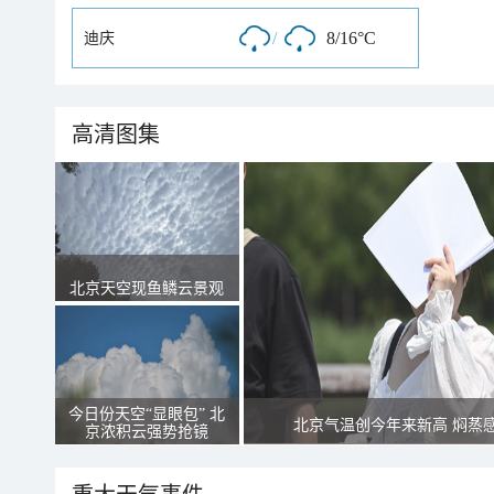
/
8/16°C
迪庆
高清图集
北京天空现鱼鳞云景观
今日份天空“显眼包” 北
北京气温创今年来新高 焖蒸
京浓积云强势抢镜