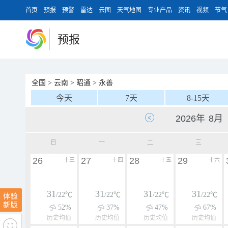
首页
预报
预警
雷达
云图
天气地图
专业产品
资讯
视频
节气
预报
全国
>
云南
>
昭通
>
永善
今天
7天
8-15天
日
一
二
三
26
27
28
29
十三
十四
十五
十六
31
31
31
31
/22℃
/22℃
/22℃
/22℃
52%
37%
47%
67%
历史均值
历史均值
历史均值
历史均值