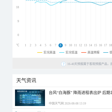
d
d
18
d
9
0
℃
1
2
3
4
5
6
7
8
9
10
11
12
13
14
15
16
17
18
实况高温
实况低温
高温预报
16-40天预报属于客观预报产品，
天气资讯
台风“白海豚” 降雨进程表出炉 后
中国天气网 2026-08-08 13:19