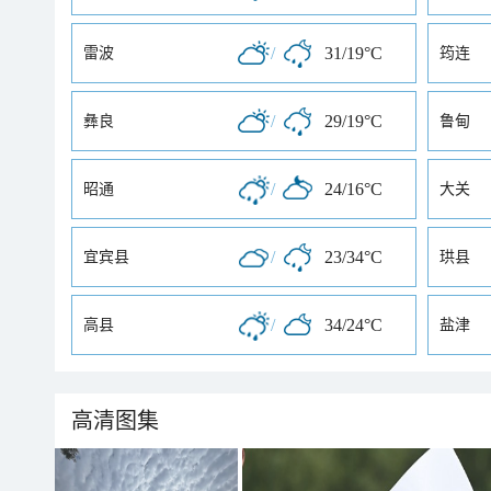
/
31/19°C
雷波
筠连
/
29/19°C
彝良
鲁甸
/
24/16°C
昭通
大关
/
23/34°C
宜宾县
珙县
/
34/24°C
高县
盐津
高清图集