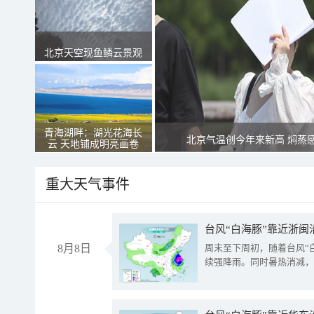
北京天空现鱼鳞云景观
青海湖畔：湖光花海长
北京气温创今年来新高 焖蒸
云 天地铺成明亮画卷
重大天气事件
台风“白海豚”靠近浙闽
8月8日
周末至下周初，随着台风“
续强降雨。同时暑热消减，