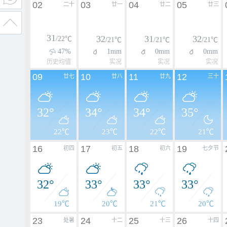
02
03
04
05
二十
廿一
廿二
廿三
31
32
31
32
/22℃
/21℃
/21℃
/21℃
47%
1mm
0mm
0mm
历史均值
实况
实况
实况
09
10
11
12
廿七
廿八
廿九
三十
32°
34°
34°
35°
22℃
23℃
22℃
21℃
16
17
18
19
初四
初五
初六
七夕节
32°
33°
33°
33°
19℃
20℃
21℃
20℃
23
24
25
26
处暑
十二
十三
十四