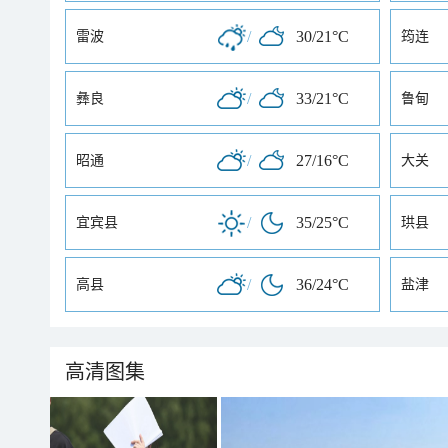
/
30/21°C
雷波
筠连
/
33/21°C
彝良
鲁甸
/
27/16°C
昭通
大关
/
35/25°C
宜宾县
珙县
/
36/24°C
高县
盐津
高清图集