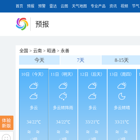
首页
预报
预警
雷达
云图
天气地图
专业产品
资讯
视频
节气
预报
全国
>
云南
>
昭通
>
永善
今天
7天
8-15天
10日（今天）
11日（明天）
12日（后天）
13日（周四）
多云
多云转阵雨
多云
多云转晴
34
/
22℃
34
/
22℃
33
/
21℃
33
/
21℃
<3级
<3级
<3级
<3级