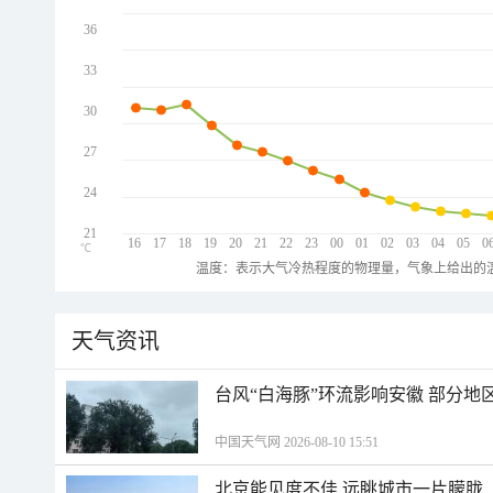
36
33
30
27
24
21
16
17
18
19
20
21
22
23
00
01
02
03
04
05
0
℃
温度：表示大气冷热程度的物理量，气象上给出的温
天气资讯
台风“白海豚”环流影响安徽 部分
中国天气网 2026-08-10 15:51
北京能见度不佳 远眺城市一片朦胧