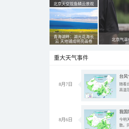
北京天空现鱼鳞云景观
青海湖畔：湖光花海长
北京气温
云 天地铺成明亮画卷
重大天气事件
台风
8月7日
随着
高温
8月6日
今明
散。