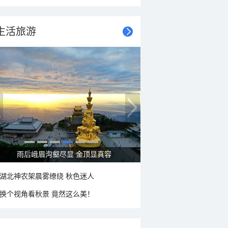
生活旅游
雨后峨眉沟壑尽显 金顶显真容
湖北神农架晨雾缭绕 秋色迷人
换个视角看秋景 竟然这么美！