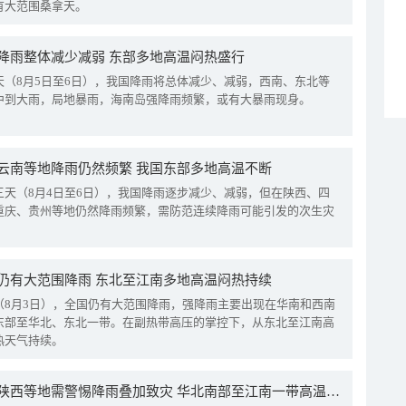
有大范围桑拿天。
降雨整体减少减弱 东部多地高温闷热盛行
天（8月5日至6日），我国降雨将总体减少、减弱，西南、东北等
中到大雨，局地暴雨，海南岛强降雨频繁，或有大暴雨现身。
云南等地降雨仍然频繁 我国东部多地高温不断
三天（8月4日至6日），我国降雨逐步减少、减弱，但在陕西、四
重庆、贵州等地仍然降雨频繁，需防范连续降雨可能引发的次生灾
仍有大范围降雨 东北至江南多地高温闷热持续
（8月3日），全国仍有大范围降雨，强降雨主要出现在华南和西南
东部至华北、东北一带。在副热带高压的掌控下，从东北至江南高
热天气持续。
四川陕西等地需警惕降雨叠加致灾 华北南部至江南一带高温频现