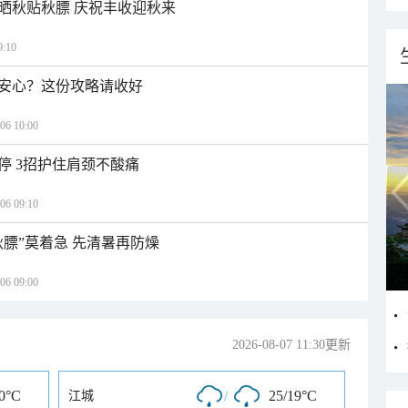
晒秋贴秋膘 庆祝丰收迎秋来
:10
安心？这份攻略请收好
 10:00
停 3招护住肩颈不酸痛
 09:10
秋膘”莫着急 先清暑再防燥
 09:00
2026-08-07 11:30更新
20°C
/
25/19°C
江城