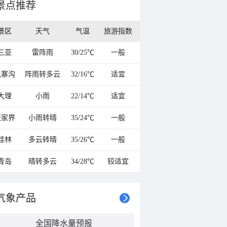
景点推荐
景区
天气
气温
旅游指数
三亚
雷阵雨
30/25℃
一般
九寨沟
阵雨转多云
32/16℃
适宜
大理
小雨
22/14℃
适宜
张家界
小雨转晴
35/24℃
一般
桂林
多云转晴
35/26℃
一般
青岛
晴转多云
34/28℃
较适宜
气象产品
全国降水量预报