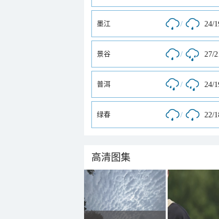
/
24/
墨江
/
27/
景谷
/
24/
普洱
/
22/
绿春
高清图集