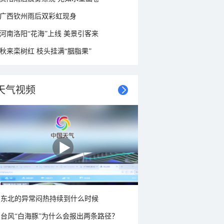
广西钦州雨后双彩虹现身
河南洛阳“花海”上线 美景引客来
秋来栾树红 枝头挂满“胭脂果”
天气视频
东北的异常闷热持续到什么时候
台风“白海豚”为什么会报出两条路径？