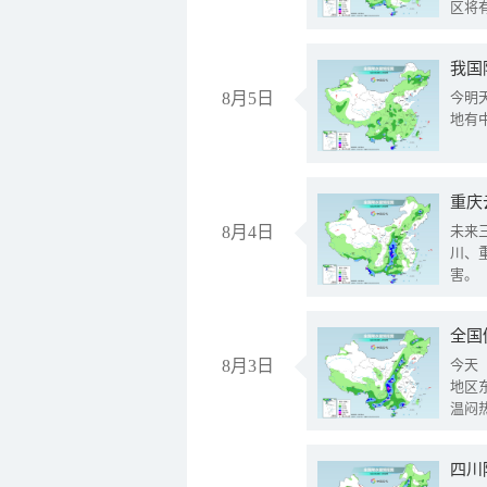
区将
我国
8月5日
今明
地有
重庆
8月4日
未来
川、
害。
全国
8月3日
今天
地区
温闷