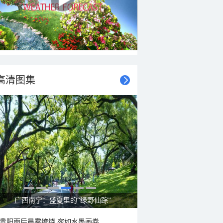
高清图集
广西南宁：盛夏里的“绿野仙踪”
贵阳雨后晨雾缭绕 宛如水墨画卷