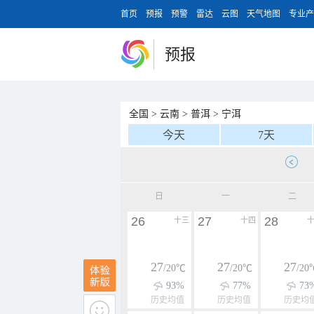
首页
预报
预警
雷达
云图
天气地图
专业产
预报
全国
>
云南
>
普洱
>
宁洱
今天
7天
日
一
二
26
27
28
十三
十四
27
27
27
/20℃
/20℃
/20
93%
77%
73
历史均值
历史均值
历史均