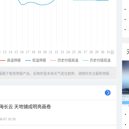
2
13
14
15
16
17
18
19
20
21
22
23
24
25
26
27
28
29
30
31
日
高温预报
低温预报
历史均值高温
历史均值低温
天预报属于客观预报产品，反映的是未来天气变化趋势、请随时关注最新预报.....
海长云 天地铺成明亮画卷
07 10:58