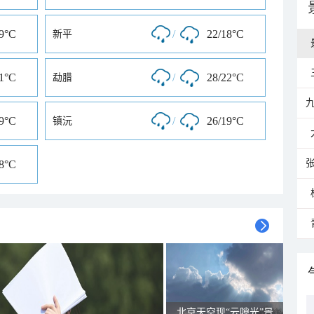
19°C
/
22/18°C
新平
21°C
/
28/22°C
勐腊
19°C
/
26/19°C
镇沅
18°C
北京天空现“云隙光”景