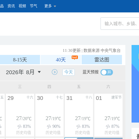
品
资讯
视频
节气
更多
11:30更新 | 数据来源 中央气象台
8-15天
40天
雷达图
蓝天预报
今天
三
四
五
六
29
30
31
01
十五
十六
十七
十八
建军节
27
27
27
27
℃
/20℃
/19℃
/19℃
/19℃
%
83%
90%
83%
87%
值
历史均值
历史均值
历史均值
历史均值