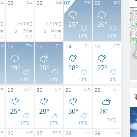
05
06
07
08
廿二
廿三
廿四
立秋
廿六
25
27
25°
26°
0℃
/19℃
/18℃
m
3mm
14mm
19℃
19℃
况
实况
实况
12
13
14
15
廿九
三十
初一
初二
初三
29°
29°
28°
27°
℃
20℃
20℃
20℃
20℃
19
20
21
22
初六
七夕节
初八
初九
初十
25°
29°
30°
28°
20℃
℃
17℃
17℃
18℃
26
27
28
29
十三
十四
中元节
十六
十七