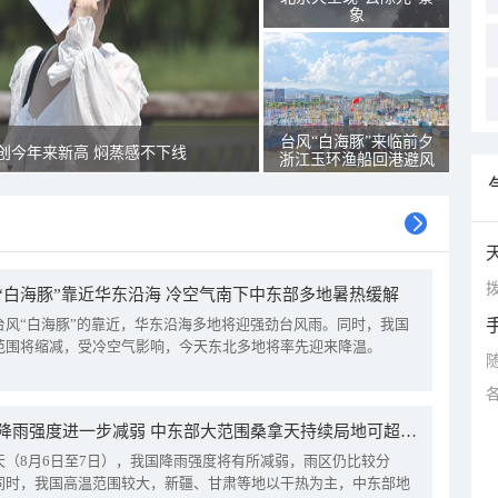
象
台风“白海豚”来临前夕
创今年来新高 焖蒸感不下线
浙江玉环渔船回港避风
拨
“白海豚”靠近华东沿海 冷空气南下中东部多地暑热缓解
台风“白海豚”的靠近，华东沿海多地将迎强劲台风雨。同时，我国
范围将缩减，受冷空气影响，今天东北多地将率先迎来降温。
我国降雨强度进一步减弱 中东部大范围桑拿天持续局地可超38℃
天（8月6日至7日），我国降雨强度将有所减弱，雨区仍比较分
同时，我国高温范围较大，新疆、甘肃等地以干热为主，中东部地