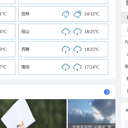
31°C
/
24/33°C
田林
24°C
/
18/25°C
砚山
29°C
/
18/25°C
西畴
27°C
/
17/24°C
隆阳
北京天空现“云隙光”景