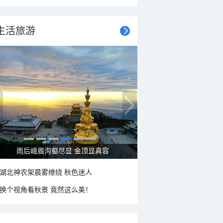
生活旅游
雨后峨眉沟壑尽显 金顶显真容
湖北神农架晨雾缭绕 秋色迷人
换个视角看秋景 竟然这么美！