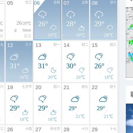
05
06
07
08
廿二
廿三
廿四
立秋
廿六
26
26°
28°
29°
0℃
/20℃
m
6mm
19℃
19℃
20℃
况
实况
12
13
14
15
廿九
三十
初一
初二
初三
31°
31°
30°
26°
℃
20℃
20℃
20℃
18℃
19
20
21
22
初六
七夕节
初八
初九
初十
29°
29°
29°
29°
21℃
21℃
℃
18℃
18℃
26
27
28
29
十三
十四
中元节
十六
十七