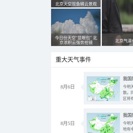
北京天空现鱼鳞云景观
今日份天空“显眼包” 北
北京气温
京浓积云强势抢镜
重大天气事件
8月6日
今明
散。
区将
我国
8月5日
今明
地有