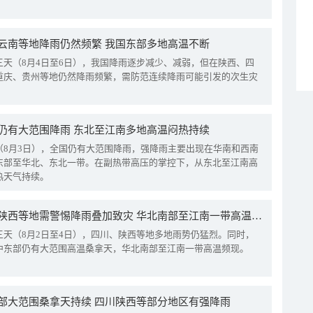
云南等地降雨仍然频繁 我国东部多地高温不断
三天（8月4日至6日），我国降雨逐步减少、减弱，但在陕西、四
重庆、贵州等地仍然降雨频繁，需防范连续降雨可能引发的次生灾
仍有大范围降雨 东北至江南多地高温闷热持续
（8月3日），全国仍有大范围降雨，强降雨主要出现在华南和西南
东部至华北、东北一带。在副热带高压的掌控下，从东北至江南高
热天气持续。
四川陕西等地需警惕降雨叠加致灾 华北南部至江南一带高温频现
三天（8月2日至4日），四川、陕西等地多地雨势仍猛烈。同时，
中东部仍有大范围高温桑拿天，华北南部至江南一带高温频现。
部大范围桑拿天持续 四川陕西等部分地区有强降雨