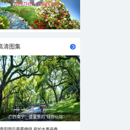
高清图集
广西南宁：盛夏里的“绿野仙踪”
贵阳雨后晨雾缭绕 宛如水墨画卷