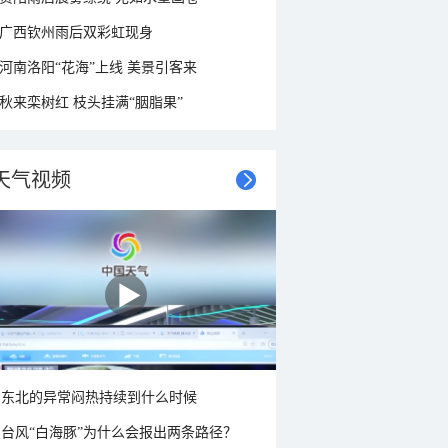
广西钦州雨后双彩虹现身
河南洛阳“花海”上线 美景引客来
秋来栾树红 枝头挂满“胭脂果”
天气视频
东北的异常闷热持续到什么时候
台风“白海豚”为什么会报出两条路径？