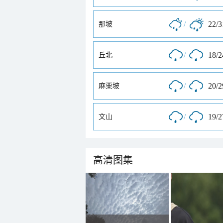
/
22/
那坡
/
18/
丘北
/
20/
麻栗坡
/
19/
文山
高清图集