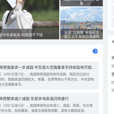
象
台风“白海豚”来临前夕
创今年来新高 焖蒸感不下线
浙江玉环渔船回港避风
拨
我国降雨强度进一步减弱 中东部大范围桑拿天持续局地可超38℃
天（8月6日至7日），我国降雨强度将有所减弱，雨区仍比较分
同时，我国高温范围较大，新疆、甘肃等地以干热为主，中东部地
有大范围桑拿天。
降雨整体减少减弱 东部多地高温闷热盛行
天（8月5日至6日），我国降雨将总体减少、减弱，西南、东北等
中到大雨，局地暴雨，海南岛强降雨频繁，或有大暴雨现身。