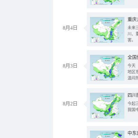
重庆
8月4日
未来
川、
害。
全国
8月3日
今天
地区
温闷
8月2日
今起
我国
中东