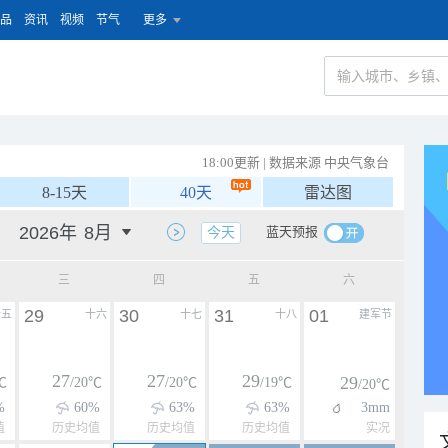
品
资讯
视频
节气
更多
18:00更新 | 数据来源 中央气象台
8-15天
40天
雷达图
蓝天预报
今天
三
四
五
六
29
30
31
01
十五
十六
十七
十八
建军节
27
27
29
29
℃
/20℃
/20℃
/19℃
/20℃
%
60%
63%
63%
3mm
值
历史均值
历史均值
历史均值
实况