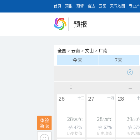
首页
预报
预警
雷达
云图
天气地图
专业产
预报
全国
>
云南
>
文山
>
广南
今天
7天
日
一
二
26
27
28
十三
十四
28
28
29
/20℃
/20℃
/20
47%
67%
57
历史均值
历史均值
历史均