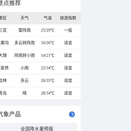
景点推荐
景区
天气
气温
旅游指数
三亚
雷阵雨
25/29℃
一般
九寨沟
多云转阵雨
16/26℃
适宜
大理
阵雨转小雨
14/21℃
适宜
张家界
小雨
22/34℃
适宜
桂林
多云
26/35℃
适宜
青岛
晴
28/34℃
适宜
气象产品
全国降水量预报