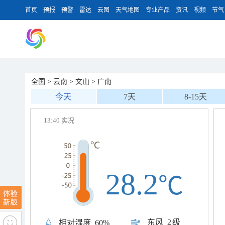
首页
预报
预警
雷达
云图
天气地图
专业产品
资讯
视频
节气
全国
>
云南
>
文山
>
广南
今天
7天
8-15天
13:40 实况
28.2
℃
东风
2级
相对湿度
60%