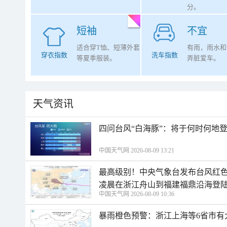
分。
短袖
不宜
适合穿T恤、短薄外套
有雨，雨水和
穿衣指数
洗车指数
等夏季服装。
弄脏爱车。
天气资讯
四问台风“白海豚”：将于何时何地
中国天气网 2026-08-09 13:21
最高级别！中央气象台发布台风红色
凌晨在浙江舟山到福建福鼎沿海登
中国天气网 2026-08-09 10:36
暴雨橙色预警：浙江上海等6省市有