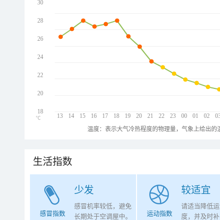
30
28
26
24
22
20
18
13
14
15
16
17
18
19
20
21
22
23
00
01
02
0
℃
温度：表示大气冷热程度的物理量，气象上给出的温
生活指数
少发
较适宜
感冒机率较低，避免
请适当降低运
感冒指数
运动指数
长期处于空调屋中。
度，并及时补