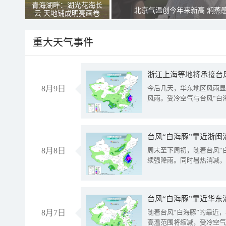
青海湖畔：湖光花海长
北京气温创今年来新高 焖蒸
云 天地铺成明亮画卷
重大天气事件
浙江上海等地将承接台风
8月9日
今后几天，华东地区风雨显
风雨。受冷空气与台风“白
台风“白海豚”靠近浙闽
8月8日
周末至下周初，随着台风“
续强降雨。同时暑热消减，
台风“白海豚”靠近华东
8月7日
随着台风“白海豚”的靠近
高温范围将缩减，受冷空气