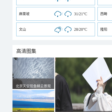
/
31/21°C
麻栗坡
西畴
/
28/20°C
文山
隆阳
高清图集
北京天空现鱼鳞云景观