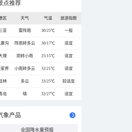
景点推荐
景区
天气
气温
旅游指数
三亚
雷阵雨
30/25℃
一般
九寨沟
阵雨转多云
30/17℃
适宜
大理
阴转小雨
25/15℃
适宜
张家界
小雨转多云
32/21℃
适宜
桂林
多云
33/25℃
较适宜
青岛
晴
32/27℃
适宜
气象产品
全国降水量预报