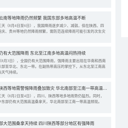
云南等地降雨仍然频繁 我国东部多地高温不断
三天（8月4日至6日），我国降雨逐步减少、减弱，但在陕西、四
重庆、贵州等地仍然降雨频繁，需防范连续降雨可能引发的次生灾
仍有大范围降雨 东北至江南多地高温闷热持续
（8月3日），全国仍有大范围降雨，强降雨主要出现在华南和西南
东部至华北、东北一带。在副热带高压的掌控下，从东北至江南高
热天气持续。
四川陕西等地需警惕降雨叠加致灾 华北南部至江南一带高温频现
三天（8月2日至4日），四川、陕西等地多地雨势仍猛烈。同时，
中东部仍有大范围高温桑拿天，华北南部至江南一带高温频现。
部大范围桑拿天持续 四川陕西等部分地区有强降雨