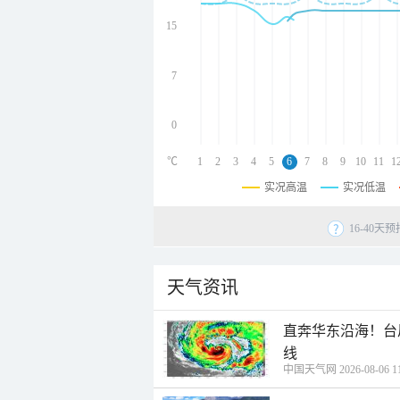
undefined
undefined
15
undefined
7
0
℃
1
2
3
4
5
6
7
8
9
10
11
1
实况高温
实况低温
16-40
天气资讯
直奔华东沿海！台
线
中国天气网 2026-08-06 11