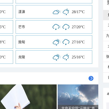
20°C
/
28/17°C
漾濞
15°C
/
27/20°C
芒市
18°C
/
27/16°C
施甸
20°C
/
25/16°C
龙陵
北京天空现“云隙光”景