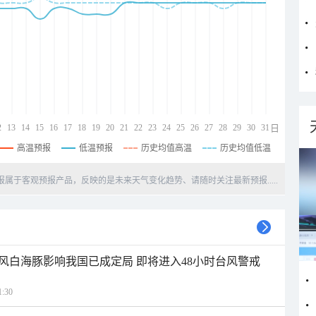
2
13
14
15
16
17
18
19
20
21
22
23
24
25
26
27
28
29
30
31
日
高温预报
低温预报
历史均值高温
历史均值低温
天预报属于客观预报产品，反映的是未来天气变化趋势、请随时关注最新预报.....
风白海豚影响我国已成定局 即将进入48小时台风警戒
:30