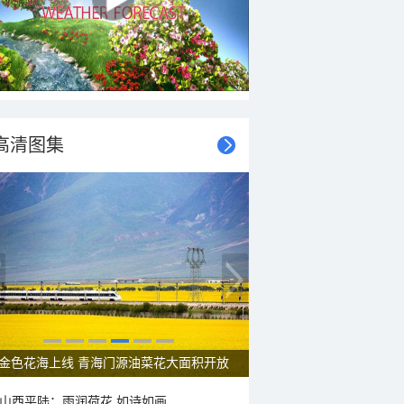
高清图集
金色花海上线 青海门源油菜花大面积开放
山西平陆：雨润荷花 如诗如画