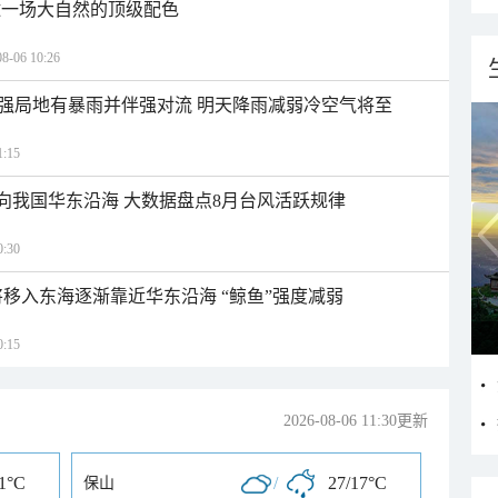
逅一场大自然的顶级配色
06 10:26
强局地有暴雨并伴强对流 明天降雨减弱冷空气将至
:15
趋向我国华东沿海 大数据盘点8月台风活跃规律
:30
将移入东海逐渐靠近华东沿海 “鲸鱼”强度减弱
:15
2026-08-06 11:30更新
21°C
/
27/17°C
保山