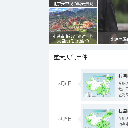
北京天空现鱼鳞云景观
走进青海祁连 邂逅一场
北京气温
大自然的顶级配色
重大天气事件
8月6日
今明
散。
区将
我国
8月5日
今明
地有