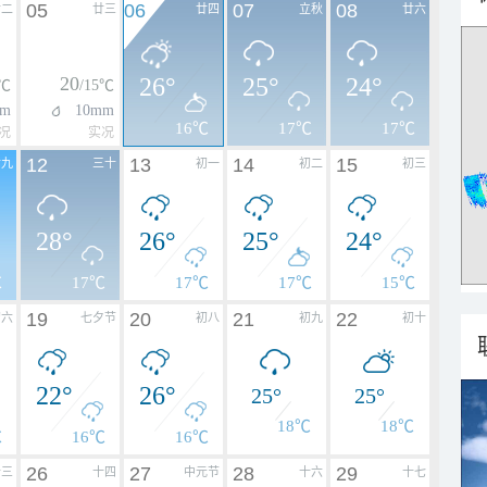
05
06
07
08
廿二
廿三
廿四
立秋
廿六
20
26°
25°
24°
7℃
/15℃
m
10mm
16℃
17℃
17℃
况
实况
12
13
14
15
廿九
三十
初一
初二
初三
28°
26°
25°
24°
℃
17℃
17℃
17℃
15℃
19
20
21
22
初六
七夕节
初八
初九
初十
22°
26°
25°
25°
18℃
18℃
℃
16℃
16℃
26
27
28
29
十三
十四
中元节
十六
十七