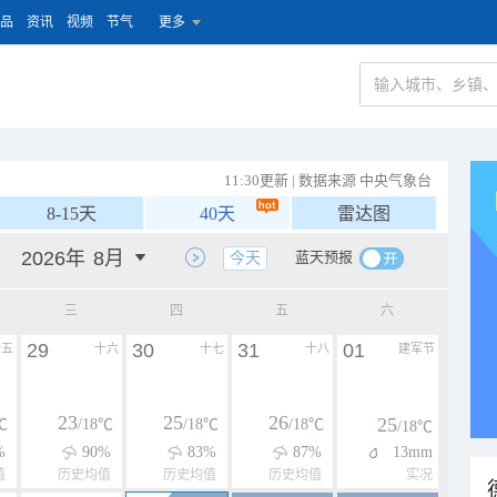
品
资讯
视频
节气
更多
11:30更新 | 数据来源 中央气象台
8-15天
40天
雷达图
蓝天预报
今天
三
四
五
六
29
30
31
01
十五
十六
十七
十八
建军节
23
25
26
25
℃
/18℃
/18℃
/18℃
/18℃
%
90%
83%
87%
13mm
值
历史均值
历史均值
历史均值
实况