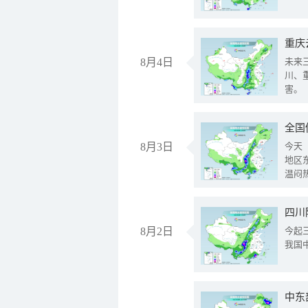
重庆
8月4日
未来
川、
害。
全国
8月3日
今天
地区
温闷
8月2日
今起
我国
中东