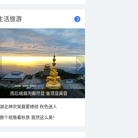
生活旅游
雨后峨眉沟壑尽显 金顶显真容
湖北神农架晨雾缭绕 秋色迷人
换个视角看秋景 竟然这么美！