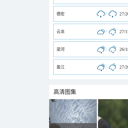
/
27/
德宏
/
27/
云龙
/
26/
梁河
/
27/
盈江
高清图集