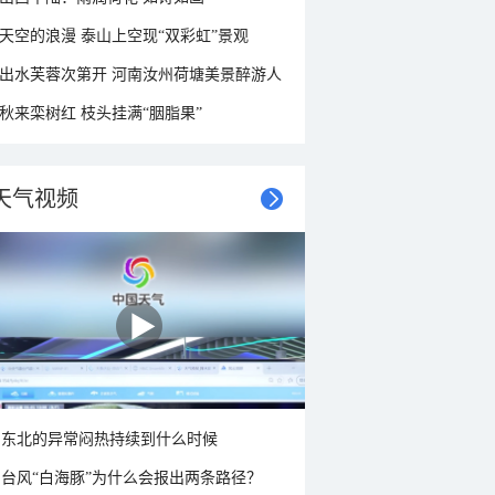
天空的浪漫 泰山上空现“双彩虹”景观
出水芙蓉次第开 河南汝州荷塘美景醉游人
秋来栾树红 枝头挂满“胭脂果”
天气视频
东北的异常闷热持续到什么时候
台风“白海豚”为什么会报出两条路径？