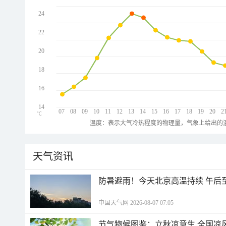
24
22
20
18
16
14
07
08
09
10
11
12
13
14
15
16
17
18
19
20
2
℃
温度：表示大气冷热程度的物理量，气象上给出的温
天气资讯
防暑避雨！今天北京高温持续 午后
中国天气网 2026-08-07 07:05
节气物候图鉴：立秋凉意生 全国凉