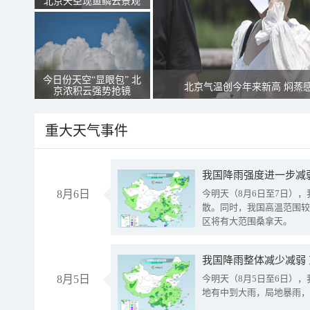
北京天空现鱼鳞云景观
今日份天空“显眼包” 北
北京气温创今年来新高 焖蒸
京浓积云强势抢镜
重大天气事件
8月6日
今明天（8月6日至7日）
散。同时，我国高温范围较
区将有大范围桑拿天。
我国降雨整体减少减弱
8月5日
今明天（8月5日至6日）
地有中到大雨，局地暴雨，