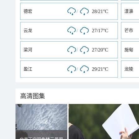
/
28/21°C
德宏
漾濞
/
27/17°C
云龙
芒市
/
27/20°C
梁河
施甸
/
29/21°C
盈江
龙陵
高清图集