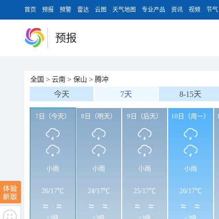
首页
预报
预警
雷达
云图
天气地图
专业产品
资讯
视频
节气
预报
全国
>
云南
>
保山
>
腾冲
今天
7天
8-15天
7日（今天）
8日（明天）
9日（后天）
10日（周一）
小雨
小雨
小雨
小雨
26
/
17℃
24
/
17℃
25
/
17℃
26
/
17℃
<3级
<3级
<3级
<3级