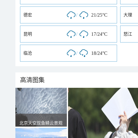
/
21/25°C
德宏
大理
/
17/24°C
昆明
怒江
/
18/24°C
临沧
高清图集
北京天空现鱼鳞云景观