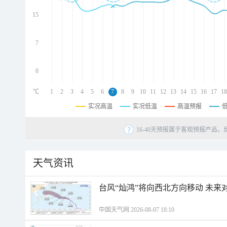
d
d
15
d
7
0
℃
1
2
3
4
5
6
7
8
9
10
11
12
13
14
15
16
17
18
实况高温
实况低温
高温预报
16-40天预报属于客观预报产品，
天气资讯
台风“灿鸿”将向西北方向移动 未来
中国天气网 2026-08-07 18:10