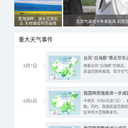
青海湖畔：湖光花海长
北京气温创今年来新高 焖蒸
云 天地铺成明亮画卷
重大天气事件
台风“白海豚”靠近华东
8月7日
随着台风“白海豚”的靠近
高温范围将缩减，受冷空气
8月6日
今明天（8月6日至7日）
散。同时，我国高温范围较
区将有大范围桑拿天。