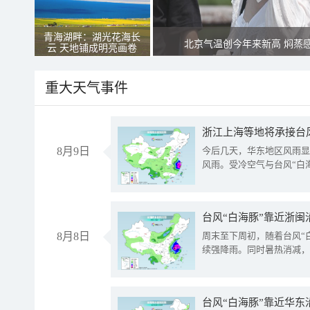
青海湖畔：湖光花海长
北京气温创今年来新高 焖蒸
云 天地铺成明亮画卷
重大天气事件
浙江上海等地将承接台风
8月9日
今后几天，华东地区风雨显
风雨。受冷空气与台风“白
台风“白海豚”靠近浙闽
8月8日
周末至下周初，随着台风“
续强降雨。同时暑热消减，
台风“白海豚”靠近华东