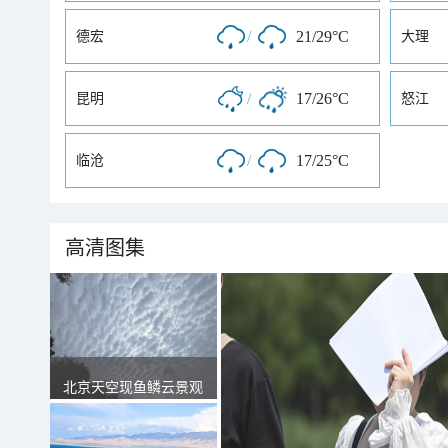
/
21/29°C
德宏
大理
/
17/26°C
昆明
怒江
/
17/25°C
临沧
高清图集
北京天空现鱼鳞云景观