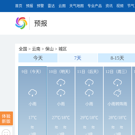
首页
预报
预警
雷达
云图
天气地图
专业产品
资讯
视频
节气
预报
全国
>
云南
>
保山
>
城区
今天
7天
8-15天
9日（今天）
10日（明天）
11日（后天）
12日（周三）
小雨
小雨
小雨
小雨转阵雨
17℃
27℃
/
18℃
29℃
/
18℃
28℃
/
18℃
<3级
<3级
<3级
<3级