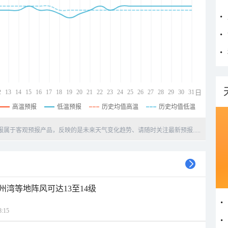
2
13
14
15
16
17
18
19
20
21
22
23
24
25
26
27
28
29
30
31
日
高温预报
低温预报
历史均值高温
历史均值低温
天预报属于客观预报产品，反映的是未来天气变化趋势、请随时关注最新预报.....
州湾等地阵风可达13至14级
:15