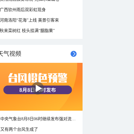
广西钦州雨后双彩虹现身
河南洛阳“花海”上线 美景引客来
秋来栾树红 枝头挂满“胭脂果”
天气视频
中央气象台8月8日06时继续发布强对流天气蓝色预警
又有两个台风生成了