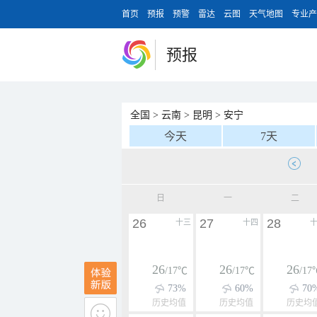
首页
预报
预警
雷达
云图
天气地图
专业产
预报
全国
>
云南
>
昆明
>
安宁
今天
7天
日
一
二
26
27
28
十三
十四
26
26
26
/17℃
/17℃
/17
73%
60%
70
历史均值
历史均值
历史均