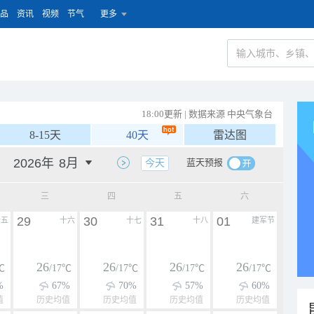
品
资讯
视频
节气
更多
18:00更新 | 数据来源 中央气象台
8-15天
40天
雷达图
蓝天预报
今天
三
四
五
六
29
30
31
01
十五
十六
十七
十八
建军节
26
26
26
26
℃
/17℃
/17℃
/17℃
/17℃
%
67%
70%
57%
60%
值
历史均值
历史均值
历史均值
历史均值