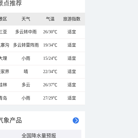
景点推荐
景区
天气
气温
旅游指数
三亚
多云转中雨
26/30℃
适宜
九寨沟
多云转雷阵雨
19/34℃
适宜
大理
小雨
15/24℃
适宜
张家界
晴
22/34℃
适宜
桂林
多云
26/37℃
适宜
青岛
小雨
27/29℃
适宜
气象产品
全国降水量预报