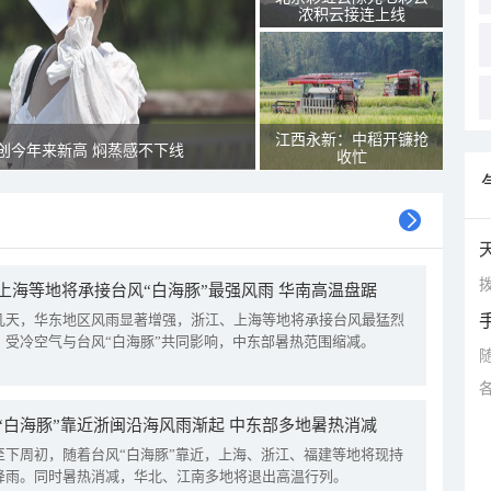
浓积云接连上线
江西永新：中稻开镰抢
创今年来新高 焖蒸感不下线
收忙
拨
上海等地将承接台风“白海豚”最强风雨 华南高温盘踞
几天，华东地区风雨显著增强，浙江、上海等地将承接台风最猛烈
。受冷空气与台风“白海豚”共同影响，中东部暑热范围缩减。
“白海豚”靠近浙闽沿海风雨渐起 中东部多地暑热消减
至下周初，随着台风“白海豚”靠近，上海、浙江、福建等地将现持
降雨。同时暑热消减，华北、江南多地将退出高温行列。