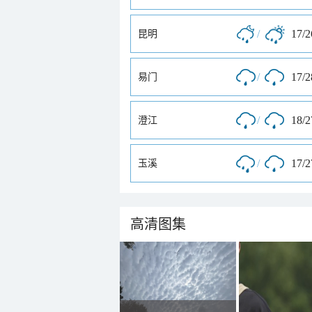
/
17/
昆明
/
17/
易门
/
18/
澄江
/
17/
玉溪
高清图集