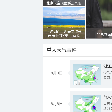
北京天空现鱼鳞云景观
青海湖畔：湖光花海长
北京气温
云 天地铺成明亮画卷
重大天气事件
浙江
8月9日
今后
风雨
台风
8月8日
周末
续强