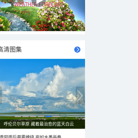
高清图集
一组图感受水中消暑快乐瞬间
贵阳雨后晨雾缭绕 宛如水墨画卷