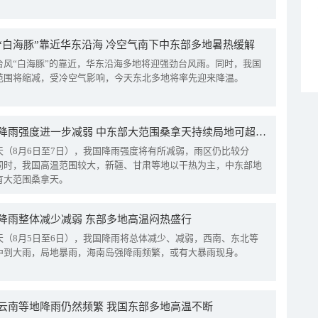
“白海豚”靠近华东沿海 冷空气南下中东部多地暑热缓解
台风“白海豚”的靠近，华东沿海多地将迎强劲台风雨。同时，我国
范围将缩减，受冷空气影响，今天东北多地将率先迎来降温。
我国降雨强度进一步减弱 中东部大范围桑拿天持续局地可超38℃
天（8月6日至7日），我国降雨强度将有所减弱，雨区仍比较分
同时，我国高温范围较大，新疆、甘肃等地以干热为主，中东部地
有大范围桑拿天。
降雨整体减少减弱 东部多地高温闷热盛行
天（8月5日至6日），我国降雨将总体减少、减弱，西南、东北等
中到大雨，局地暴雨，海南岛强降雨频繁，或有大暴雨现身。
云南等地降雨仍然频繁 我国东部多地高温不断