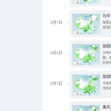
台风
8月7日
随着
高温
8月6日
今明
散。
区将
我国
8月5日
今明
地有
重庆