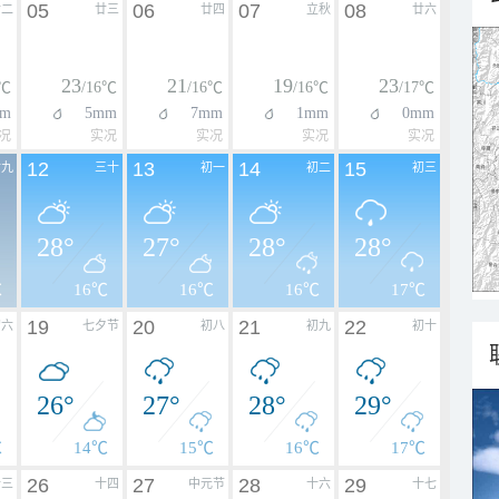
05
06
07
08
廿二
廿三
廿四
立秋
廿六
23
21
19
23
7℃
/16℃
/16℃
/16℃
/17℃
m
5mm
7mm
1mm
0mm
况
实况
实况
实况
实况
12
13
14
15
廿九
三十
初一
初二
初三
28°
27°
28°
28°
℃
16℃
16℃
16℃
17℃
19
20
21
22
初六
七夕节
初八
初九
初十
26°
27°
28°
29°
℃
14℃
15℃
16℃
17℃
26
27
28
29
十三
十四
中元节
十六
十七