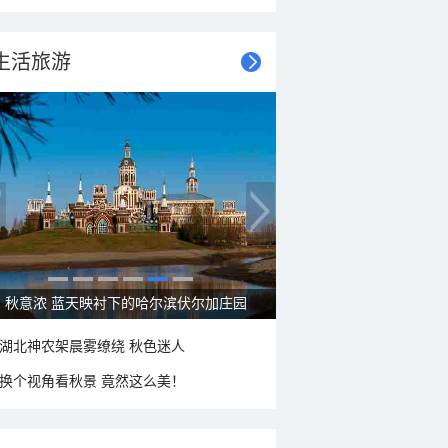
生活旅游
大美新疆—帕米尔高原好风光
湖北神农架晨雾缭绕 秋色迷人
换个视角看秋景 竟然这么美！