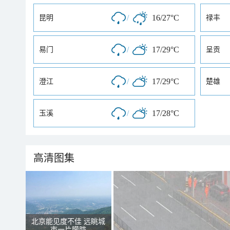
/
16/27°C
昆明
禄丰
/
17/29°C
易门
呈贡
/
17/29°C
澄江
楚雄
/
17/28°C
玉溪
高清图集
北京能见度不佳 远眺城
市一片朦胧