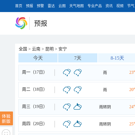
首页
预报
预警
雷达
云图
天气地图
专业产品
资讯
视频
节气
预报
全国
>
云南
>
昆明
>
安宁
今天
7天
8-15天
周一（17日）
雨
23
周二（18日）
雨
20
周三（19日）
雨转阴
24
周四（20日）
雨转阴
25