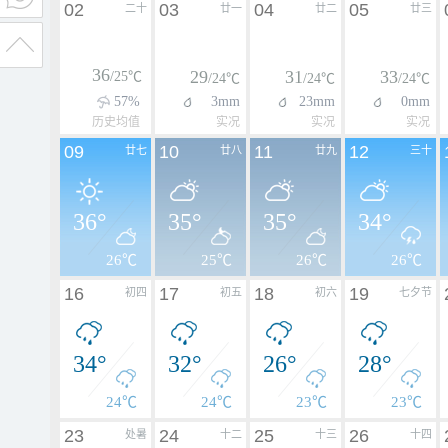
02
03
04
05
二十
廿一
廿二
廿三
36
29
31
33
/25℃
/24℃
/24℃
/24℃
57%
3mm
23mm
0mm
历史均值
实况
实况
实况
09
10
11
12
廿七
廿八
廿九
三十
36°
35°
35°
34°
26℃
25℃
26℃
26℃
16
17
18
19
初四
初五
初六
七夕节
34°
32°
26°
28°
24℃
24℃
23℃
23℃
23
24
25
26
处暑
十二
十三
十四