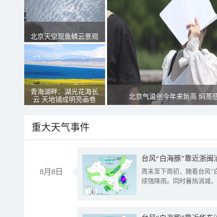
北京天空现鱼鳞云景观
青海湖畔：湖光花海长
北京气温创今年来新高 焖蒸
云 天地铺成明亮画卷
重大天气事件
台风“白海豚”靠近浙闽
8月8日
周末至下周初，随着台风“
续强降雨。同时暑热消减，