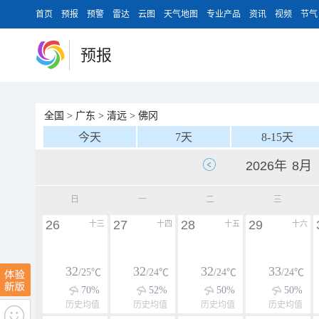
首页
预报
预警
雷达
云图
天气地图
专业产品
资讯
视频
节气
预报
全国
>
广东
>
清远
>
佛冈
今天
7天
8-15天
日
一
二
三
26
27
28
29
十三
十四
十五
十六
32
32
32
33
/25℃
/24℃
/24℃
/24℃
70%
52%
50%
50%
历史均值
历史均值
历史均值
历史均值