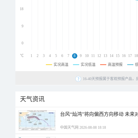
d
d
18
d
9
0
℃
1
2
3
4
5
6
7
8
9
10
11
12
13
14
15
16
17
18
实况高温
实况低温
高温预报
16-40天预报属于客观预报产品，
天气资讯
台风“灿鸿”将向偏西方向移动 未来
中国天气网 2026-08-08 18:18