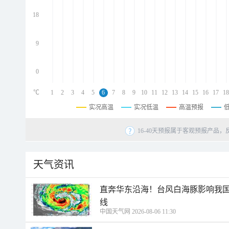
d
d
18
d
9
0
℃
1
2
3
4
5
6
7
8
9
10
11
12
13
14
15
16
17
18
实况高温
实况低温
高温预报
16-40天预报属于客观预报产品，
天气资讯
直奔华东沿海！台风白海豚影响我国
线
中国天气网 2026-08-06 11:30