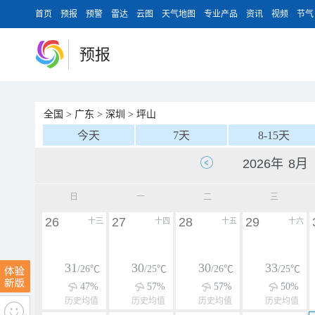
首页
预报
预警
雷达
云图
天气地图
专业产品
资讯
视频
节气
预报
全国
>
广东
>
深圳
>
坪山
今天
7天
8-15天
日
一
二
三
26
27
28
29
十三
十四
十五
十六
31
30
30
33
/26℃
/25℃
/26℃
/25℃
47%
57%
57%
50%
历史均值
历史均值
历史均值
历史均值