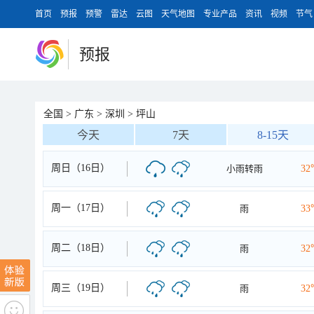
首页
预报
预警
雷达
云图
天气地图
专业产品
资讯
视频
节气
预报
全国
>
广东
>
深圳
>
坪山
今天
7天
8-15天
周日（16日）
小雨转雨
32
周一（17日）
雨
33
周二（18日）
雨
32
周三（19日）
雨
32