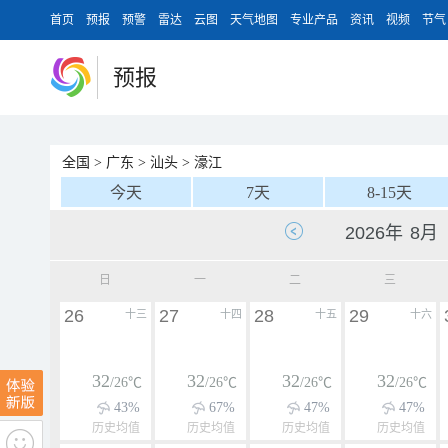
首页
预报
预警
雷达
云图
天气地图
专业产品
资讯
视频
节气
预报
全国
>
广东
>
汕头
>
濠江
今天
7天
8-15天
日
一
二
三
26
27
28
29
十三
十四
十五
十六
32
32
32
32
/26℃
/26℃
/26℃
/26℃
43%
67%
47%
47%
历史均值
历史均值
历史均值
历史均值