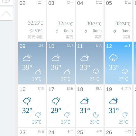
02
03
04
05
二十
廿一
廿二
廿三
32
32
30
32
/26℃
/26℃
/25℃
/24℃
50%
0mm
0mm
0mm
历史均值
实况
实况
实况
09
10
11
12
廿七
廿八
廿九
三十
39°
36°
33°
33°
29℃
27℃
27℃
27℃
16
17
18
19
初四
初五
初六
七夕节
32°
29°
31°
31°
26℃
25℃
25℃
25℃
23
24
25
26
处暑
十二
十三
十四