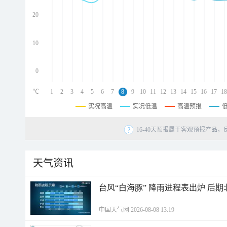
d
d
20
d
10
0
℃
1
2
3
4
5
6
7
8
9
10
11
12
13
14
15
16
17
18
实况高温
实况低温
高温预报
16-40天预报属于客观预报产品，
天气资讯
台风“白海豚” 降雨进程表出炉 后
中国天气网 2026-08-08 13:19