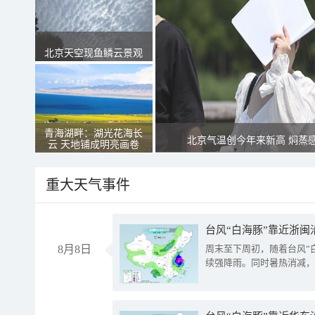
北京天空现鱼鳞云景观
青海湖畔：湖光花海长
北京气温创今年来新高 焖蒸
云 天地铺成明亮画卷
重大天气事件
台风“白海豚”靠近浙闽
8月8日
周末至下周初，随着台风“
续强降雨。同时暑热消减，