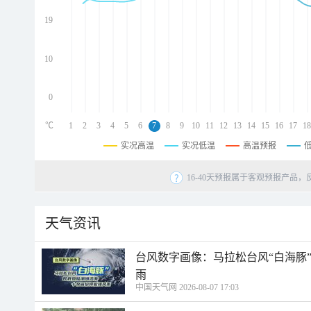
d
d
19
d
10
0
℃
1
2
3
4
5
6
7
8
9
10
11
12
13
14
15
16
17
18
实况高温
实况低温
高温预报
16-40天预报属于客观预报产品，
天气资讯
台风数字画像：马拉松台风“白海豚
雨
中国天气网 2026-08-07 17:03