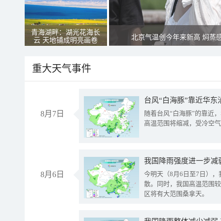
青海湖畔：湖光花海长
北京气温创今年来新高 焖蒸
云 天地铺成明亮画卷
重大天气事件
台风“白海豚”靠近华东
8月7日
随着台风“白海豚”的靠近
高温范围将缩减，受冷空气
8月6日
今明天（8月6日至7日）
散。同时，我国高温范围较
区将有大范围桑拿天。