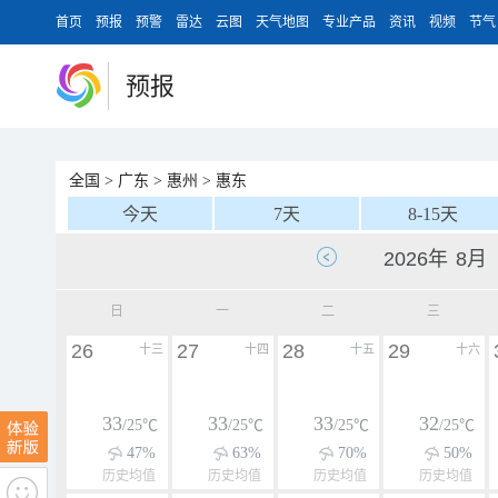
首页
预报
预警
雷达
云图
天气地图
专业产品
资讯
视频
节气
预报
全国
>
广东
>
惠州
>
惠东
今天
7天
8-15天
日
一
二
三
26
27
28
29
十三
十四
十五
十六
33
33
33
32
/25℃
/25℃
/25℃
/25℃
47%
63%
70%
50%
历史均值
历史均值
历史均值
历史均值