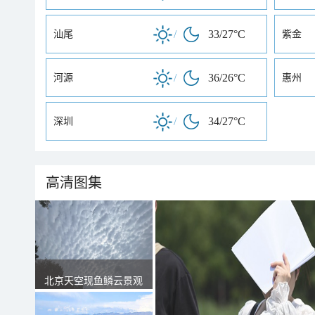
/
33/27°C
汕尾
紫金
/
36/26°C
河源
惠州
/
34/27°C
深圳
高清图集
北京天空现鱼鳞云景观