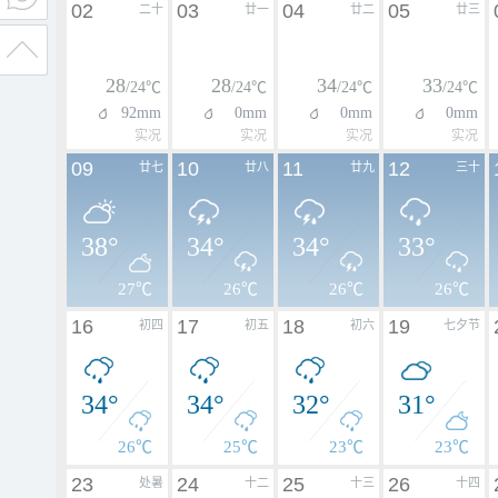
02
03
04
05
二十
廿一
廿二
廿三
28
28
34
33
/24℃
/24℃
/24℃
/24℃
92mm
0mm
0mm
0mm
实况
实况
实况
实况
09
10
11
12
廿七
廿八
廿九
三十
38°
34°
34°
33°
27℃
26℃
26℃
26℃
16
17
18
19
初四
初五
初六
七夕节
34°
34°
32°
31°
26℃
25℃
23℃
23℃
23
24
25
26
处暑
十二
十三
十四