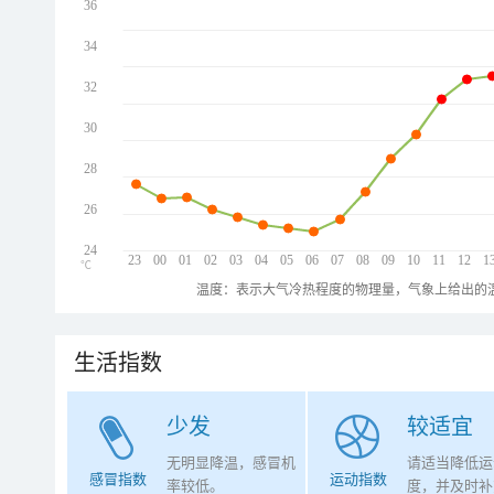
36
34
32
30
28
26
24
23
00
01
02
03
04
05
06
07
08
09
10
11
12
1
℃
温度：表示大气冷热程度的物理量，气象上给出的温
生活指数
少发
较适宜
无明显降温，感冒机
请适当降低运
感冒指数
运动指数
率较低。
度，并及时补