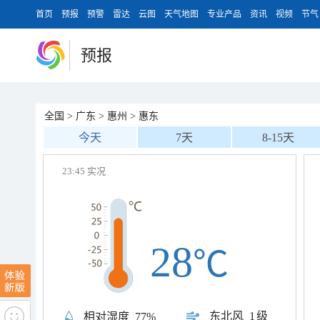
首页
预报
预警
雷达
云图
天气地图
专业产品
资讯
视频
节气
预报
全国
>
广东
>
惠州
>
惠东
今天
7天
8-15天
23:45 实况
28
℃
东北风
1级
相对湿度
77%