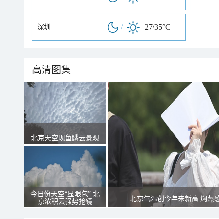
/
27/35°C
深圳
高清图集
北京天空现鱼鳞云景观
今日份天空“显眼包” 北
北京气温创今年来新高 焖蒸
京浓积云强势抢镜