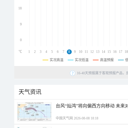
d
d
18
d
9
0
℃
1
2
3
4
5
6
7
8
9
10
11
12
13
14
15
16
17
18
实况高温
实况低温
高温预报
16-40天预报属于客观预报产品，
天气资讯
台风“灿鸿”将向偏西方向移动 未来
中国天气网 2026-08-08 18:18