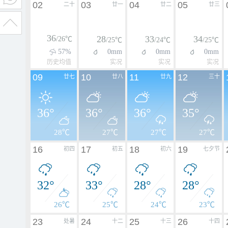
02
03
04
05
二十
廿一
廿二
廿三
36
28
33
34
/26℃
/25℃
/24℃
/25℃
57%
0mm
0mm
0mm
历史均值
实况
实况
实况
09
10
11
12
廿七
廿八
廿九
三十
36°
36°
36°
35°
28℃
27℃
27℃
27℃
16
17
18
19
初四
初五
初六
七夕节
32°
33°
28°
28°
26℃
25℃
24℃
23℃
23
24
25
26
处暑
十二
十三
十四