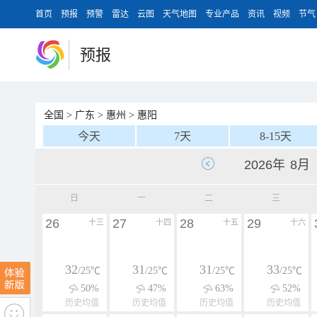
首页
预报
预警
雷达
云图
天气地图
专业产品
资讯
视频
节气
预报
全国
>
广东
>
惠州
>
惠阳
今天
7天
8-15天
日
一
二
三
26
27
28
29
十三
十四
十五
十六
32
31
31
33
/25℃
/25℃
/25℃
/25℃
50%
47%
63%
52%
历史均值
历史均值
历史均值
历史均值