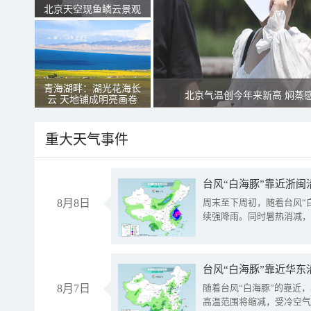
北京天空现鱼鳞云景观
青海湖畔：湖光花海长
北京气温创今年来新高 焖蒸
云 天地铺成明亮画卷
重大天气事件
台风“白海豚”靠近浙闽
8月8日
周末至下周初，随着台风“
续强降雨。同时暑热消减，
台风“白海豚”靠近华东
8月7日
随着台风“白海豚”的靠近
高温范围将缩减，受冷空气