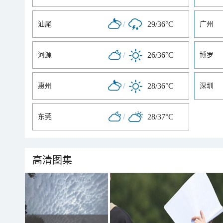
/
29/36°C
汕尾
广州
/
26/36°C
河源
博罗
/
28/36°C
惠州
深圳
/
28/37°C
东莞
高清图集