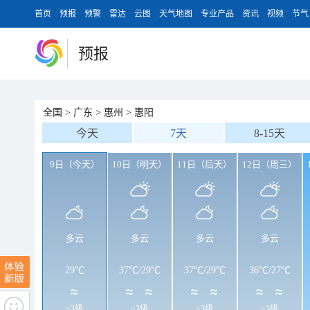
首页
预报
预警
雷达
云图
天气地图
专业产品
资讯
视频
节气
预报
全国
>
广东
>
惠州
>
惠阳
今天
7天
8-15天
9日（今天）
10日（明天）
11日（后天）
12日（周三）
多云
多云
多云
多云
29℃
37℃
/
29℃
37℃
/
29℃
36℃
/
27℃
<3级
<3级
<3级
<3级