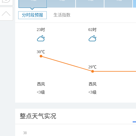
分时段预报
生活指数
23时
02时
30℃
29℃
西风
西风
<3级
<3级
整点天气实况
38