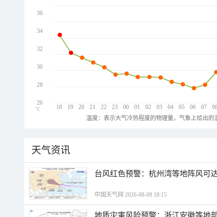
36
34
32
30
28
26
18
19
20
21
22
23
00
01
02
03
04
05
06
07
0
℃
温度：表示大气冷热程度的物理量，气象上给出的温
天气资讯
​台风红色预警：杭州湾等地阵风可达1
中国天气网 2026-08-09 18:15
地质灾害风险预警：浙江安徽等地