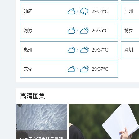
/
29/34°C
汕尾
广州
/
26/36°C
河源
博罗
/
29/37°C
惠州
深圳
/
29/37°C
东莞
高清图集