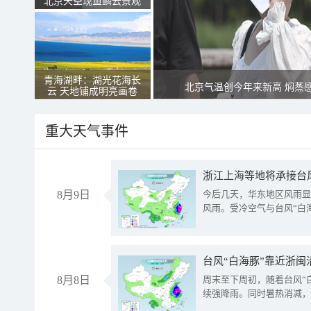
北京天空现鱼鳞云景观
青海湖畔：湖光花海长
北京气温创今年来新高 焖蒸
云 天地铺成明亮画卷
重大天气事件
浙江上海等地将承接台风
8月9日
今后几天，华东地区风雨显
风雨。受冷空气与台风“白
台风“白海豚”靠近浙闽
8月8日
周末至下周初，随着台风“
续强降雨。同时暑热消减，