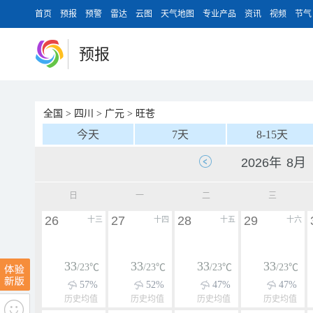
首页
预报
预警
雷达
云图
天气地图
专业产品
资讯
视频
节气
预报
全国
>
四川
>
广元
>
旺苍
今天
7天
8-15天
日
一
二
三
26
27
28
29
十三
十四
十五
十六
33
33
33
33
/23℃
/23℃
/23℃
/23℃
57%
52%
47%
47%
历史均值
历史均值
历史均值
历史均值