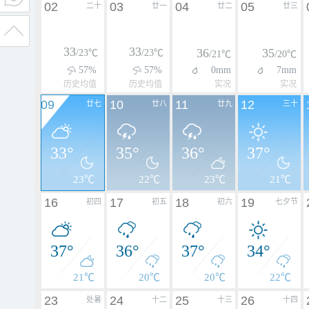
02
03
04
05
二十
廿一
廿二
廿三
33
33
36
35
/23℃
/23℃
/21℃
/20℃
57%
57%
0mm
7mm
历史均值
历史均值
实况
实况
09
10
11
12
廿七
廿八
廿九
三十
33°
35°
36°
37°
23℃
22℃
23℃
21℃
16
17
18
19
初四
初五
初六
七夕节
37°
36°
37°
34°
21℃
20℃
20℃
22℃
23
24
25
26
处暑
十二
十三
十四