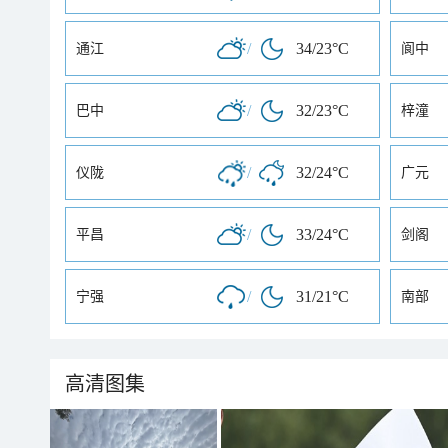
/
34/23°C
通江
阆中
/
32/23°C
巴中
梓潼
/
32/24°C
仪陇
广元
/
33/24°C
平昌
剑阁
/
31/21°C
宁强
南部
高清图集