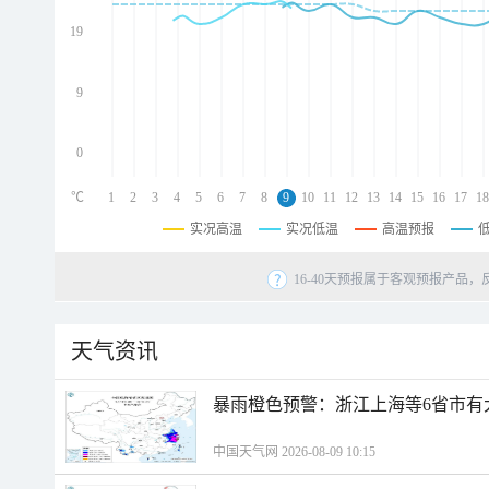
d
d
19
d
9
0
℃
1
2
3
4
5
6
7
8
9
10
11
12
13
14
15
16
17
18
实况高温
实况低温
高温预报
16-40天预报属于客观预报产品，
天气资讯
暴雨橙色预警：浙江上海等6省市有
中国天气网 2026-08-09 10:15