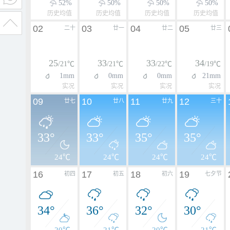
52%
50%
50%
50%
历史均值
历史均值
历史均值
历史均值
02
03
04
05
二十
廿一
廿二
廿三
25
33
33
34
/21℃
/21℃
/22℃
/19℃
1mm
0mm
0mm
21mm
实况
实况
实况
实况
09
10
11
12
廿七
廿八
廿九
三十
33°
33°
35°
35°
24℃
24℃
24℃
24℃
16
17
18
19
初四
初五
初六
七夕节
34°
36°
32°
30°