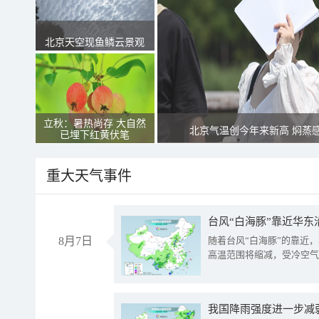
北京天空现鱼鳞云景观
立秋：暑热尚存 大自然
北京气温创今年来新高 焖蒸
已埋下红黄伏笔
重大天气事件
台风“白海豚”靠近华东
8月7日
随着台风“白海豚”的靠近
高温范围将缩减，受冷空气