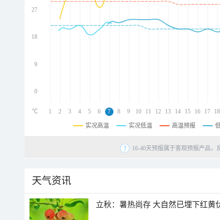
27
d
d
d
18
d
9
0
℃
1
2
3
4
5
6
7
8
9
10
11
12
13
14
15
16
17
18
实况高温
实况低温
高温预报
16-40天预报属于客观预报产品，
天气资讯
立秋：暑热尚存 大自然已埋下红黄