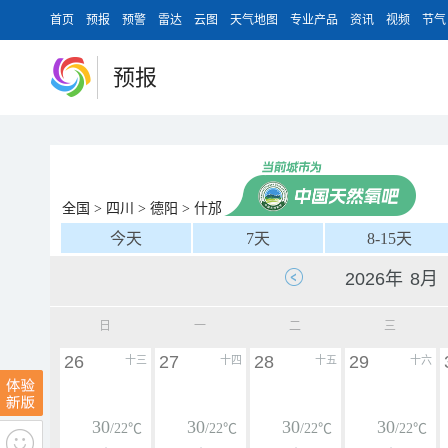
首页
预报
预警
雷达
云图
天气地图
专业产品
资讯
视频
节气
预报
全国
>
四川
>
德阳
>
什邡
今天
7天
8-15天
日
一
二
三
26
27
28
29
十三
十四
十五
十六
30
30
30
30
/22℃
/22℃
/22℃
/22℃