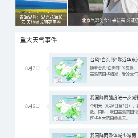
青海湖畔：湖光花海长
北京气温创今年来新高 焖蒸
云 天地铺成明亮画卷
重大天气事件
台风“白海豚”靠近华东
8月7日
随着台风“白海豚”的靠近
高温范围将缩减，受冷空气
8月6日
今明天（8月6日至7日）
散。同时，我国高温范围较
区将有大范围桑拿天。
我国降雨整体减少减弱