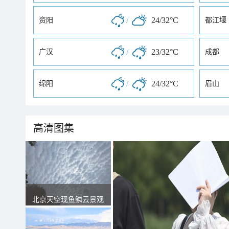
/
24/32°C
资阳
都江堰
/
23/32°C
广汉
成都
/
24/32°C
绵阳
眉山
高清图集
北京天空现鱼鳞云景观