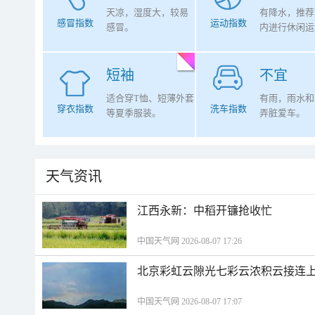
天凉，湿度大，较易
有降水，推荐
感冒指数
运动指数
感冒。
内进行休闲运
短袖
不宜
适合穿T恤、短薄外套
有雨，雨水和
穿衣指数
洗车指数
等夏季服装。
弄脏爱车。
天气资讯
江西永新：中稻开镰抢收忙
中国天气网 2026-08-07 17:26
北京彩虹云隙光七彩云浓积云接连
中国天气网 2026-08-07 17:07