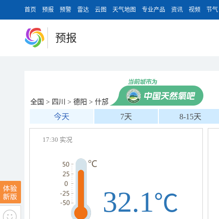
首页
预报
预警
雷达
云图
天气地图
专业产品
资讯
视频
节气
预报
全国
>
四川
>
德阳
>
什邡
今天
7天
8-15天
17:30 实况
32.1
℃