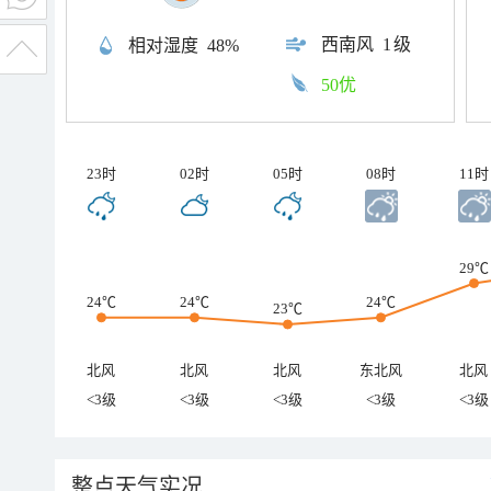
西南风
1级
相对湿度
48%
50优
23时
02时
05时
08时
11时
29℃
24℃
24℃
24℃
23℃
北风
北风
北风
东北风
北风
<3级
<3级
<3级
<3级
<3级
整点天气实况