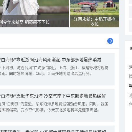
江西永新：中稻开镰抢
创今年来新高 焖蒸感不下线
收忙
“白海豚”靠近浙闽沿海风雨渐起 中东部多地暑热消减
至下周初，随着台风“白海豚”靠近，上海、浙江、福建等地将现持
降雨。同时暑热消减，华北、江南多地将退出高温行列。
拨
“白海豚”靠近华东沿海 冷空气南下中东部多地暑热缓解
台风“白海豚”的靠近，华东沿海多地将迎强劲台风雨。同时，我国
范围将缩减，受冷空气影响，今天东北多地将率先迎来降温。