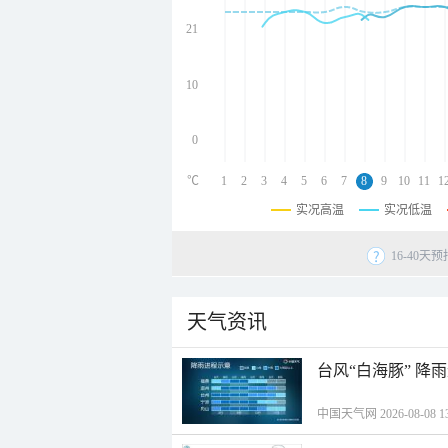
undefined
undefined
21
undefined
10
0
℃
1
2
3
4
5
6
7
8
9
10
11
1
实况高温
实况低温
16-40
天气资讯
台风“白海豚” 降
中国天气网 2026-08-08 13