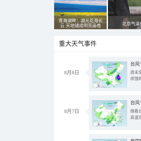
青海湖畔：湖光花海长
北京气温
云 天地铺成明亮画卷
重大天气事件
台风
8月8日
周末
续强
台风
8月7日
随着
高温