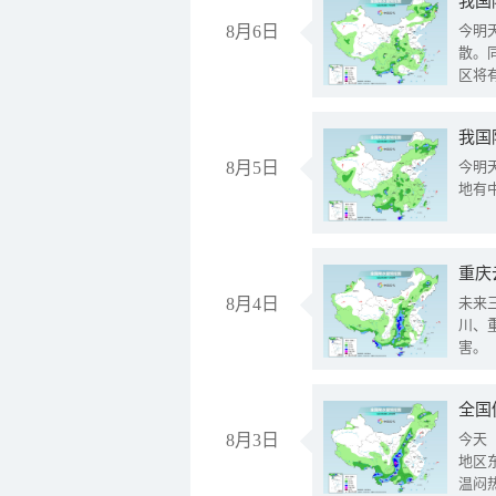
8月6日
今明
散。
区将
我国
8月5日
今明
地有
重庆
8月4日
未来
川、
害。
全国
8月3日
今天
地区
温闷