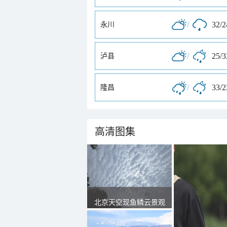
/
32/
永川
/
25/
泸县
/
33/
隆昌
高清图集
北京天空现鱼鳞云景观