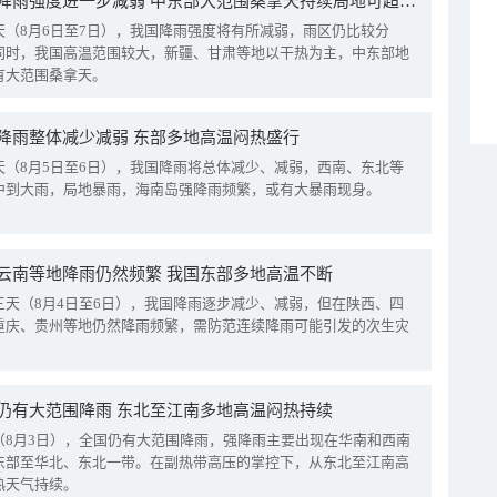
我国降雨强度进一步减弱 中东部大范围桑拿天持续局地可超38℃
天（8月6日至7日），我国降雨强度将有所减弱，雨区仍比较分
同时，我国高温范围较大，新疆、甘肃等地以干热为主，中东部地
有大范围桑拿天。
降雨整体减少减弱 东部多地高温闷热盛行
天（8月5日至6日），我国降雨将总体减少、减弱，西南、东北等
中到大雨，局地暴雨，海南岛强降雨频繁，或有大暴雨现身。
云南等地降雨仍然频繁 我国东部多地高温不断
三天（8月4日至6日），我国降雨逐步减少、减弱，但在陕西、四
重庆、贵州等地仍然降雨频繁，需防范连续降雨可能引发的次生灾
仍有大范围降雨 东北至江南多地高温闷热持续
（8月3日），全国仍有大范围降雨，强降雨主要出现在华南和西南
东部至华北、东北一带。在副热带高压的掌控下，从东北至江南高
热天气持续。