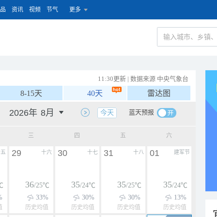
品
资讯
视频
节气
更多
11:30更新 | 数据来源 中央气象台
8-15天
40天
雷达图
蓝天预报
今天
三
四
五
六
29
30
31
01
十五
十六
十七
十八
建军节
36
35
35
35
℃
/25℃
/24℃
/25℃
/24℃
%
33%
30%
30%
13%
值
历史均值
历史均值
历史均值
历史均值