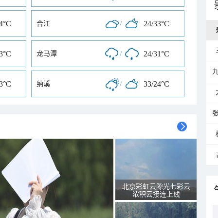
24°C
/
24/33°C
合江
33°C
/
24/31°C
龙马潭
23°C
/
33/24°C
纳溪
北京彩虹云隙光七彩云
浓积云接连上线