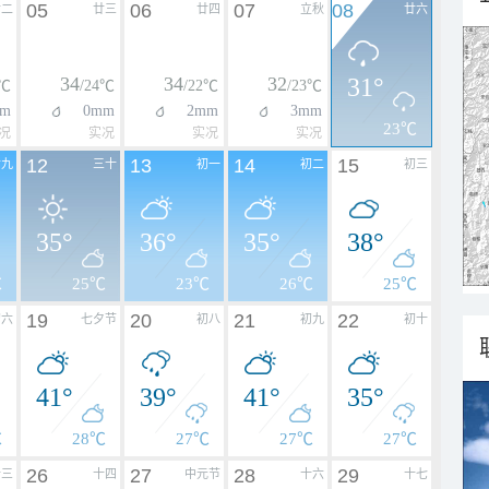
05
06
07
08
廿二
廿三
廿四
立秋
廿六
34
34
32
31°
4℃
/24℃
/22℃
/23℃
m
0mm
2mm
3mm
23℃
况
实况
实况
实况
12
13
14
15
廿九
三十
初一
初二
初三
35°
36°
35°
38°
℃
25℃
23℃
26℃
25℃
19
20
21
22
初六
七夕节
初八
初九
初十
41°
39°
41°
35°
℃
28℃
27℃
27℃
27℃
26
27
28
29
十三
十四
中元节
十六
十七