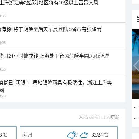
上海浙江等地部分地区将有10级以上雷暴大风
:05
白海豚”将于明晚至后天早晨登陆 5省市有强降雨
:05
入我国24小时警戒线 上海处于台风危险半圆风雨渐增
:55
区模糊已“闭眼”，局地强降雨具有极端性，浙江上海等
圆
:28
2026-08-08 11:30更新
23°C
/
33/24°C
泸州