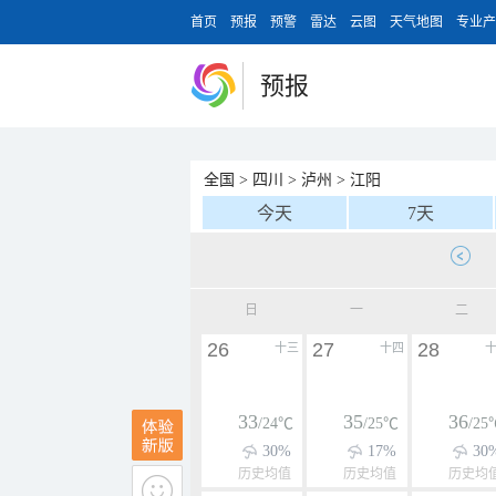
首页
预报
预警
雷达
云图
天气地图
专业产
预报
全国
>
四川
>
泸州
>
江阳
今天
7天
日
一
二
26
27
28
十三
十四
33
35
36
/24℃
/25℃
/25
30%
17%
30
历史均值
历史均值
历史均