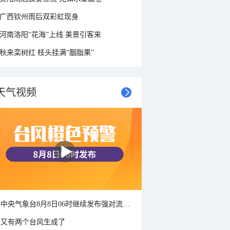
广西钦州雨后双彩虹现身
河南洛阳“花海”上线 美景引客来
秋来栾树红 枝头挂满“胭脂果”
天气视频
中央气象台8月8日06时继续发布强对流天气蓝色预警
又有两个台风生成了