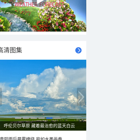
高清图集
呼伦贝尔草原 藏着最治愈的蓝天白云
贵阳雨后晨雾缭绕 宛如水墨画卷