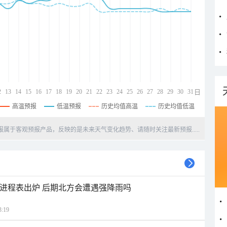
2
13
14
15
16
17
18
19
20
21
22
23
24
25
26
27
28
29
30
31
日
高温预报
低温预报
历史均值高温
历史均值低温
天预报属于客观预报产品，反映的是未来天气变化趋势、请随时关注最新预报.....
雨进程表出炉 后期北方会遭遇强降雨吗
:19