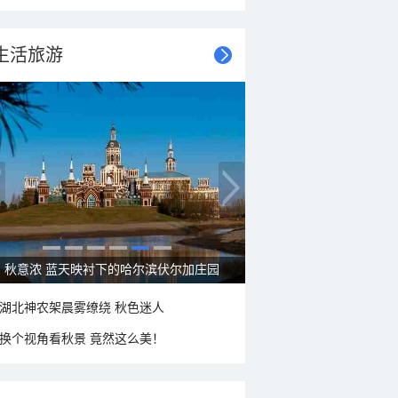
生活旅游
秋意浓 蓝天映衬下的哈尔滨伏尔加庄园
湖北神农架晨雾缭绕 秋色迷人
换个视角看秋景 竟然这么美！