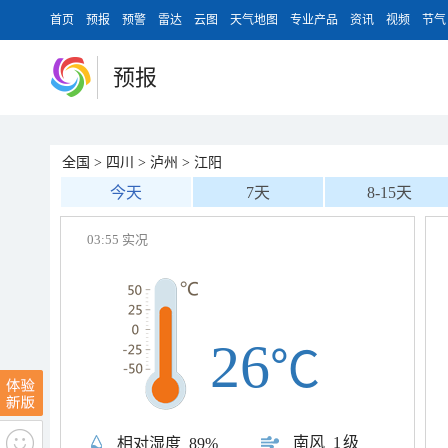
首页
预报
预警
雷达
云图
天气地图
专业产品
资讯
视频
节气
预报
全国
>
四川
>
泸州
>
江阳
今天
7天
8-15天
03:55 实况
26
℃
南风
1级
相对湿度
89%