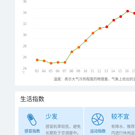
36
34
32
30
28
26
24
03
04
05
06
07
08
09
10
11
12
13
14
15
16
1
℃
温度：表示大气冷热程度的物理量，气象上给出的温
生活指数
少发
较不宜
感冒机率较低，避免
有降水，推荐
感冒指数
运动指数
长期处于空调屋中。
内进行休闲运