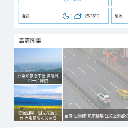
/
25/36°C
隆昌
纳溪
高清图集
北京能见度不佳 远眺城
市一片朦胧
青海湖畔：湖光花海长
台风“白海豚”风雨铺展 江苏上海部
云 天地铺成明亮画卷