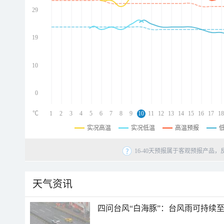
29
d
d
d
19
d
10
0
℃
1
2
3
4
5
6
7
8
9
10
11
12
13
14
15
16
17
18
实况高温
实况低温
高温预报
16-40天预报属于客观预报产品，
天气资讯
四问台风“白海豚”：台风雨可持续