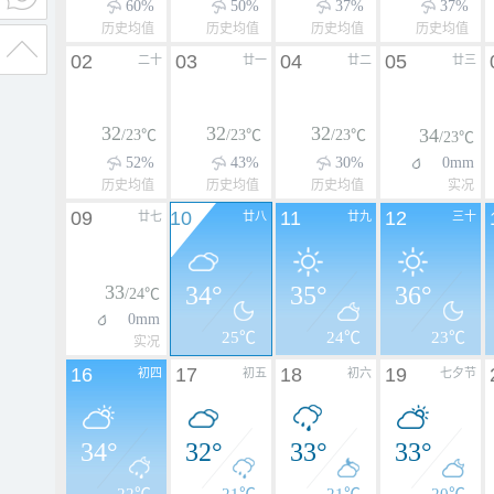
60%
50%
37%
37%
历史均值
历史均值
历史均值
历史均值
02
03
04
05
二十
廿一
廿二
廿三
32
32
32
34
/23℃
/23℃
/23℃
/23℃
52%
43%
30%
0mm
历史均值
历史均值
历史均值
实况
09
10
11
12
廿七
廿八
廿九
三十
33
34°
35°
36°
/24℃
0mm
25℃
24℃
23℃
实况
16
17
18
19
初四
初五
初六
七夕节
34°
32°
33°
33°