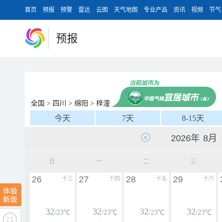
首页
预报
预警
雷达
云图
天气地图
专业产品
资讯
视频
节气
预报
全国
>
四川
>
绵阳
>
梓潼
今天
7天
8-15天
日
一
二
三
26
27
28
29
十三
十四
十五
十六
32
32
32
32
/23℃
/23℃
/23℃
/23℃