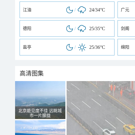
/
24/34°C
江油
广元
/
25/35°C
德阳
剑阁
/
25/36°C
盐亭
绵阳
高清图集
北京能见度不佳 远眺城
市一片朦胧