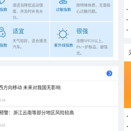
请适当降低运动强
除特殊体质，无需担
指数
过敏指数
度，并及时补充水
心过敏问题。
分。
适宜
很强
天气较好，适合擦洗
涂擦SPF20以上，
指数
紫外线指数
汽车。
PA++护肤品，避强
光。
偏西方向移动 未来对我国无影响
:18
预警：浙江云南等部分地区风险较高
:05