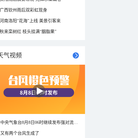
广西钦州雨后双彩虹现身
河南洛阳“花海”上线 美景引客来
秋来栾树红 枝头挂满“胭脂果”
天气视频
中央气象台8月8日06时继续发布强对流天气蓝色预警
又有两个台风生成了