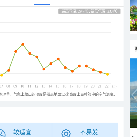
最高气温: 29.7℃ , 最低气温: 23.4℃
07
08
09
10
11
12
13
14
15
16
17
18
19
20
21
22
(h)
物理量，气象上给出的温度是指离地面1.5米高度上百叶箱中的空气温度。
较适宜
不易发