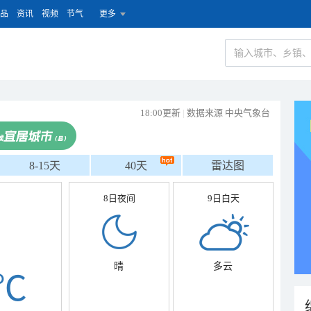
品
资讯
视频
节气
更多
18:00更新
|
数据来源 中央气象台
8-15天
40天
雷达图
8日夜间
9日白天
晴
多云
℃