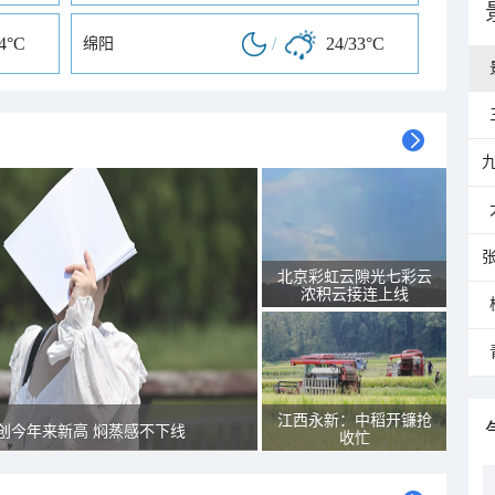
34°C
/
24/33°C
绵阳
北京彩虹云隙光七彩云
浓积云接连上线
江西永新：中稻开镰抢
创今年来新高 焖蒸感不下线
收忙