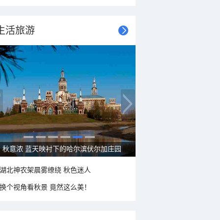
生活旅游
大美新疆—帕米尔高原好风光
湖北神农架晨雾缭绕 秋色迷人
换个视角看秋景 竟然这么美！