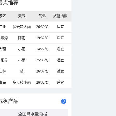
景点推荐
景区
天气
气温
旅游指数
三亚
多云转大雨
26/30℃
适宜
九寨沟
阵雨
19/32℃
适宜
大理
小雨
14/22℃
适宜
张家界
小雨
25/33℃
适宜
桂林
晴
26/37℃
适宜
青岛
多云转小雨
26/32℃
适宜
气象产品
全国降水量预报