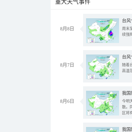
重大天气事件
台风
8月8日
周末
续强
台风
8月7日
随着
高温
8月6日
今明
散。
区将
我国