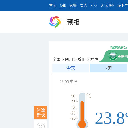
首页
预报
预警
雷达
云图
天气地图
专业产
预报
全国
>
四川
>
绵阳
>
梓潼
今天
7天
23:05 实况
23.8