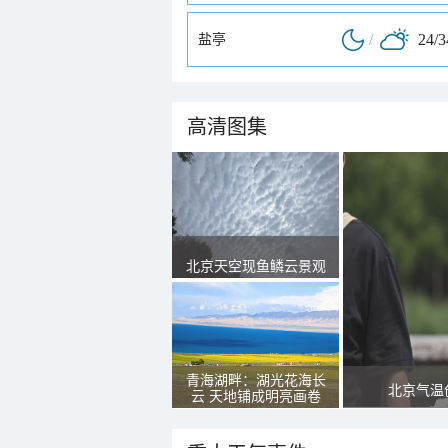
/
24/
盐亭
高清图集
北京天空现鱼鳞云景观
青海湖畔：湖光花海长
北京气温
云 天地铺成明亮画卷