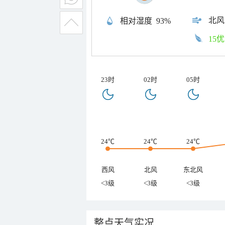
北风
相对湿度
93%
15优
23时
02时
05时
24℃
24℃
24℃
西风
北风
东北风
<3级
<3级
<3级
整点天气实况