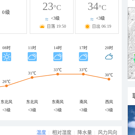
23
34
°C
°C
0级
<3级
<3级
日落 19:50
日出 06:19
08时
11时
14时
17时
20时
33℃
33℃
31℃
30℃
26℃
东北风
东北风
东南风
南风
西风
<3级
<3级
<3级
<3级
<3级
温度
相对湿度
降水量
风力风向