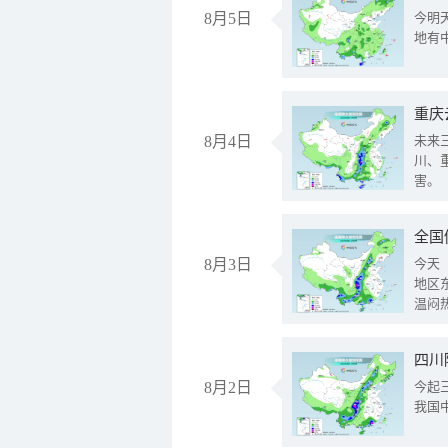
8月5日
今明
地有
重庆
8月4日
未来
川、
害。
全国
8月3日
今天
地区
温闷
8月2日
今起
我国