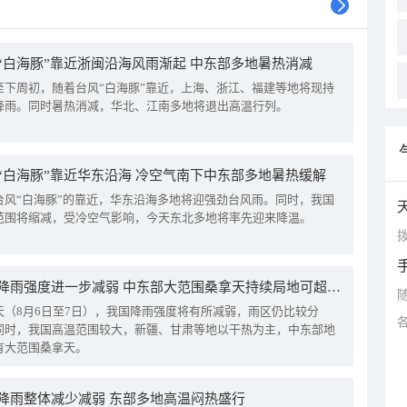
“白海豚”靠近浙闽沿海风雨渐起 中东部多地暑热消减
至下周初，随着台风“白海豚”靠近，上海、浙江、福建等地将现持
降雨。同时暑热消减，华北、江南多地将退出高温行列。
“白海豚”靠近华东沿海 冷空气南下中东部多地暑热缓解
台风“白海豚”的靠近，华东沿海多地将迎强劲台风雨。同时，我国
范围将缩减，受冷空气影响，今天东北多地将率先迎来降温。
拨
我国降雨强度进一步减弱 中东部大范围桑拿天持续局地可超38℃
天（8月6日至7日），我国降雨强度将有所减弱，雨区仍比较分
同时，我国高温范围较大，新疆、甘肃等地以干热为主，中东部地
有大范围桑拿天。
降雨整体减少减弱 东部多地高温闷热盛行