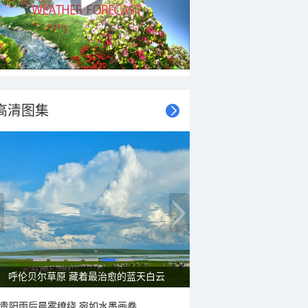
高清图集
一组图感受水中消暑快乐瞬间
贵阳雨后晨雾缭绕 宛如水墨画卷