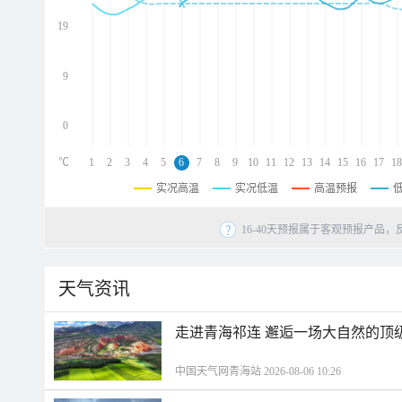
d
d
19
d
9
0
℃
1
2
3
4
5
6
7
8
9
10
11
12
13
14
15
16
17
18
实况高温
实况低温
高温预报
16-40天预报属于客观预报产品，
天气资讯
走进青海祁连 邂逅一场大自然的顶
中国天气网青海站 2026-08-06 10:26