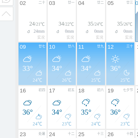
02
03
04
05
二十
廿一
廿二
廿三
24
34
35
35
/21℃
/22℃
/24℃
/26℃
24mm
0mm
0mm
0mm
实况
实况
实况
实况
09
10
11
12
廿七
廿八
廿九
三十
33°
34°
34°
36°
24℃
26℃
25℃
25℃
16
17
18
19
初四
初五
初六
七夕节
36°
34°
35°
36°
24℃
23℃
24℃
23℃
23
24
25
26
处暑
十二
十三
十四