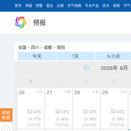
首页
预报
预警
雷达
云图
天气地图
专业产品
资讯
视频
节气
预报
全国
>
四川
>
成都
>
简阳
今天
7天
8-15天
日
一
二
三
26
27
28
29
十三
十四
十五
十六
32
32
32
32
/24℃
/24℃
/24℃
/24℃
37%
40%
30%
50%
历史均值
历史均值
历史均值
历史均值