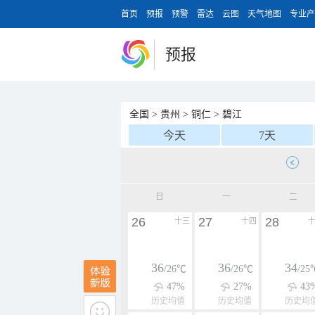
首页
预报
预警
雷达
云图
天气地图
专业产
预报
全国
>
贵州
>
铜仁
>
碧江
今天
7天
日
一
二
26
27
28
十三
十四
36
36
34
/26℃
/26℃
/25
47%
27%
43
历史均值
历史均值
历史均