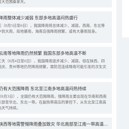
有大范围桑拿天。
降雨整体减少减弱 东部多地高温闷热盛行
天（8月5日至6日），我国降雨将总体减少、减弱，西南、东北等
中到大雨，局地暴雨，海南岛强降雨频繁，或有大暴雨现身。
云南等地降雨仍然频繁 我国东部多地高温不断
三天（8月4日至6日），我国降雨逐步减少、减弱，但在陕西、四
重庆、贵州等地仍然降雨频繁，需防范连续降雨可能引发的次生灾
仍有大范围降雨 东北至江南多地高温闷热持续
（8月3日），全国仍有大范围降雨，强降雨主要出现在华南和西南
东部至华北、东北一带。在副热带高压的掌控下，从东北至江南高
热天气持续。
四川陕西等地需警惕降雨叠加致灾 华北南部至江南一带高温频现