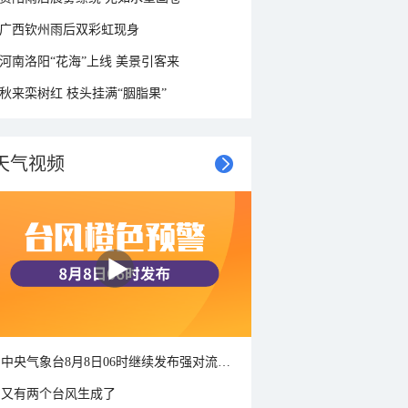
广西钦州雨后双彩虹现身
河南洛阳“花海”上线 美景引客来
秋来栾树红 枝头挂满“胭脂果”
天气视频
中央气象台8月8日06时继续发布强对流天气蓝色预警
又有两个台风生成了