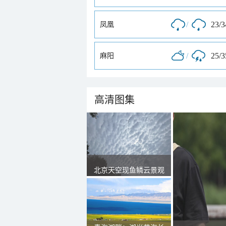
/
23/
凤凰
/
25/
麻阳
高清图集
北京天空现鱼鳞云景观