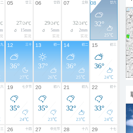
05
06
07
08
廿二
廿三
廿四
立秋
廿六
27
29
32
32°
3℃
/24℃
/24℃
/24℃
mm
15mm
5mm
2mm
25℃
况
实况
实况
实况
12
13
14
15
廿九
三十
初一
初二
初三
36°
37°
36°
36°
℃
27℃
26℃
25℃
24℃
19
20
21
22
初六
七夕节
初八
初九
初十
35°
35°
32°
33°
℃
24℃
23℃
23℃
24℃
26
27
28
29
十三
十四
中元节
十六
十七