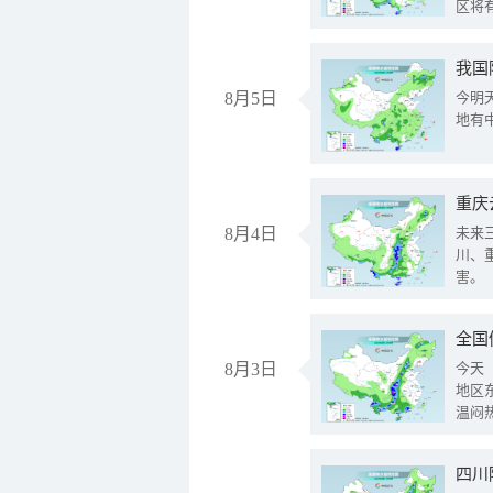
区将
我国
8月5日
今明
地有
重庆
8月4日
未来
川、
害。
全国
8月3日
今天
地区
温闷