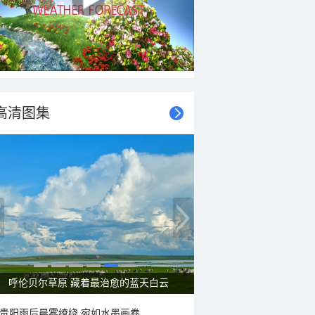
高清图集
一组图感受水中消暑快乐瞬间
贵阳雨后晨雾缭绕 宛如水墨画卷