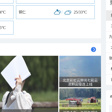
34°C
/
25/33°C
铜仁
35°C
北京彩虹云隙光七彩云
浓积云接连上线