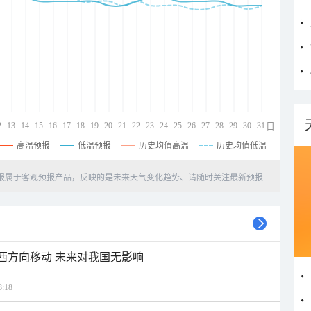
2
13
14
15
16
17
18
19
20
21
22
23
24
25
26
27
28
29
30
31
日
高温预报
低温预报
历史均值高温
历史均值低温
天预报属于客观预报产品，反映的是未来天气变化趋势、请随时关注最新预报.....
偏西方向移动 未来对我国无影响
:18