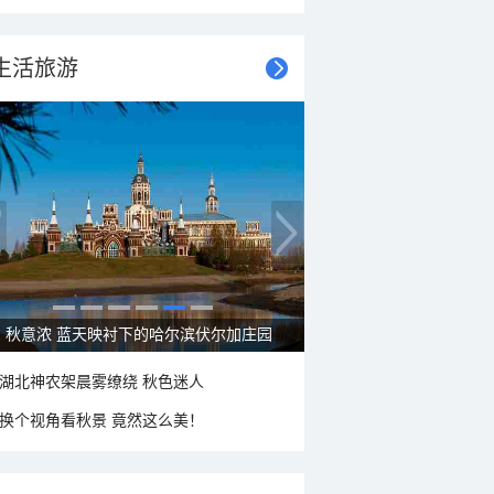
生活旅游
大美新疆—帕米尔高原好风光
湖北神农架晨雾缭绕 秋色迷人
换个视角看秋景 竟然这么美！