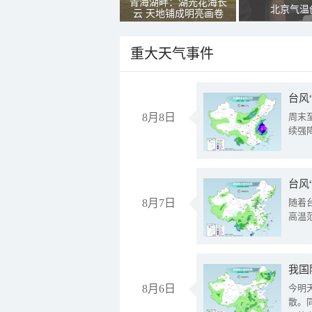
青海湖畔：湖光花海长
北京气温
云 天地铺成明亮画卷
重大天气事件
台风
8月8日
周末
续强
台风
8月7日
随着
高温
8月6日
今明
散。