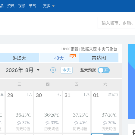
品
资讯
视频
节气
更多
18:00更新 | 数据来源 中央气象台
8-15天
40天
雷达图
蓝天预报
今天
三
四
五
六
29
30
31
01
十五
十六
十七
十八
建军节
36
36
37
37
℃
/25℃
/26℃
/26℃
/26℃
%
37%
33%
40%
30%
值
历史均值
历史均值
历史均值
历史均值