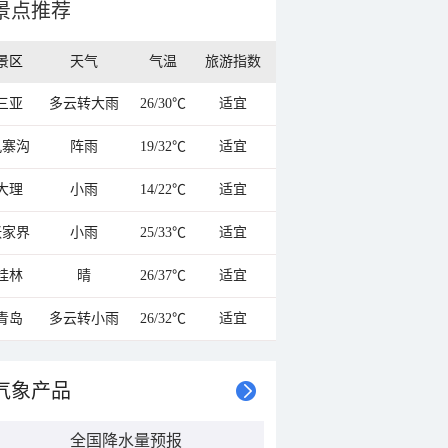
景点推荐
景区
天气
气温
旅游指数
三亚
多云转大雨
26/30℃
适宜
九寨沟
阵雨
19/32℃
适宜
大理
小雨
14/22℃
适宜
张家界
小雨
25/33℃
适宜
桂林
晴
26/37℃
适宜
青岛
多云转小雨
26/32℃
适宜
气象产品
全国降水量预报