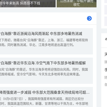
江西永新：中稻开镰抢
创今年来新高 焖蒸感不下线
收忙
“白海豚”靠近浙闽沿海风雨渐起 中东部多地暑热消减
至下周初，随着台风“白海豚”靠近，上海、浙江、福建等地将现持
降雨。同时暑热消减，华北、江南多地将退出高温行列。
拨
“白海豚”靠近华东沿海 冷空气南下中东部多地暑热缓解
台风“白海豚”的靠近，华东沿海多地将迎强劲台风雨。同时，我国
范围将缩减，受冷空气影响，今天东北多地将率先迎来降温。
我国降雨强度进一步减弱 中东部大范围桑拿天持续局地可超38℃
天（8月6日至7日），我国降雨强度将有所减弱，雨区仍比较分
同时，我国高温范围较大，新疆、甘肃等地以干热为主，中东部地