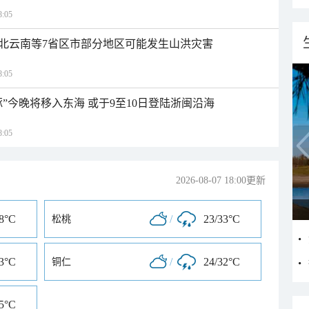
:05
北云南等7省区市部分地区可能发生山洪灾害
:05
”今晚将移入东海 或于9至10日登陆浙闽沿海
:05
2026-08-07 18:00更新
28°C
/
23/33°C
松桃
33°C
/
24/32°C
铜仁
35°C