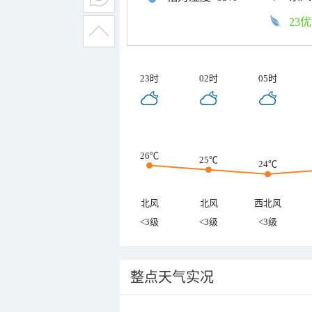
23优
23时
02时
05时
26℃
25℃
24℃
北风
北风
西北风
<3级
<3级
<3级
整点天气实况