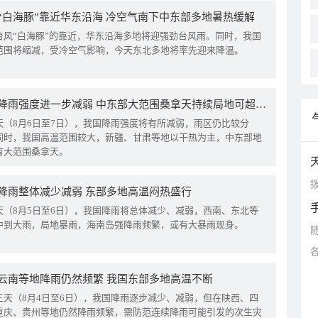
“白海豚”靠近华东沿海 冷空气南下中东部多地暑热缓解
台风“白海豚”的靠近，华东沿海多地将迎强劲台风雨。同时，我国
范围将缩减，受冷空气影响，今天东北多地将率先迎来降温。
我国降雨强度进一步减弱 中东部大范围桑拿天持续局地可超38℃
天（8月6日至7日），我国降雨强度将有所减弱，雨区仍比较分
同时，我国高温范围较大，新疆、甘肃等地以干热为主，中东部地
有大范围桑拿天。
拨
降雨整体减少减弱 东部多地高温闷热盛行
天（8月5日至6日），我国降雨将总体减少、减弱，西南、东北等
中到大雨，局地暴雨，海南岛强降雨频繁，或有大暴雨现身。
云南等地降雨仍然频繁 我国东部多地高温不断
三天（8月4日至6日），我国降雨逐步减少、减弱，但在陕西、四
重庆、贵州等地仍然降雨频繁，需防范连续降雨可能引发的次生灾