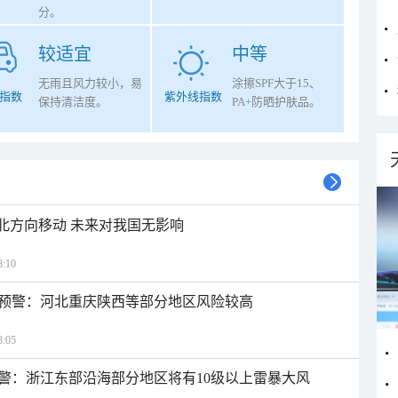
分。
较适宜
中等
无雨且风力较小，易
涂擦SPF大于15、
指数
紫外线指数
保持清洁度。
PA+防晒护肤品。
西北方向移动 未来对我国无影响
:10
预警：河北重庆陕西等部分地区风险较高
:05
警：浙江东部沿海部分地区将有10级以上雷暴大风