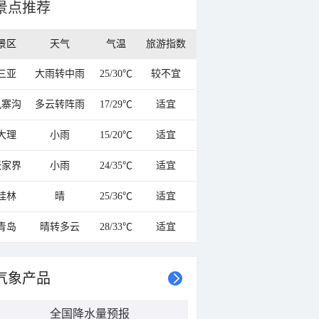
景点推荐
景区
天气
气温
旅游指数
三亚
大雨转中雨
25/30℃
较不宜
九寨沟
多云转阵雨
17/29℃
适宜
大理
小雨
15/20℃
适宜
张家界
小雨
24/35℃
适宜
桂林
晴
25/36℃
适宜
青岛
晴转多云
28/33℃
适宜
气象产品
全国降水量预报