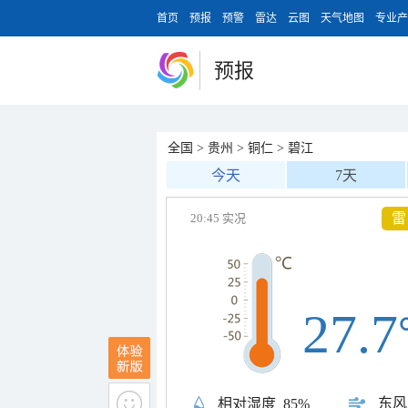
首页
预报
预警
雷达
云图
天气地图
专业产
预报
全国
>
贵州
>
铜仁
>
碧江
今天
7天
雷
20:45 实况
27.7
东风
相对湿度
85%