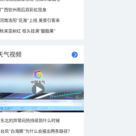
广西钦州雨后双彩虹现身
河南洛阳“花海”上线 美景引客来
秋来栾树红 枝头挂满“胭脂果”
天气视频
东北的异常闷热持续到什么时候
台风“白海豚”为什么会报出两条路径？