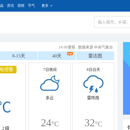
品
资讯
视频
节气
更多
18:00更新
|
数据来源 中央气象台
8-15天
40天
雷达图
电预警
7日夜间
8日白天
多云
雷阵雨
℃
24
32
°C
°C
2级