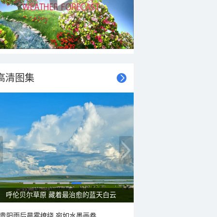
高清图集
呼伦贝尔草原 藏着最治愈的蓝天白云
贵阳雨后晨雾缭绕 宛如水墨画卷