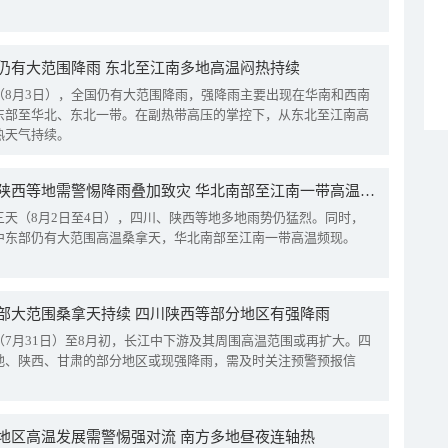
仍有大范围降雨 东北至江南多地高温闷热持续
（8月3日），全国仍有大范围降雨，强降雨主要出现在华南和西南
东部至华北、东北一带。在副热带高压的掌控下，从东北至江南高
热天气持续。
四川陕西等地需警惕降雨叠加致灾 华北南部至江南一带高温频现
三天（8月2日至4日），四川、陕西等地多地雨势仍猛烈。同时，
中东部仍有大范围高温桑拿天，华北南部至江南一带高温频现。
部大范围桑拿天持续 四川陕西等部分地区有强降雨
（7月31日）至8月初，长江中下游及其周围高温范围或再扩大。四
地、陕西、甘肃的部分地区或现强降雨，需及时关注预警预报信
地区高温发展需警惕强对流 南方多地昼夜连轴热