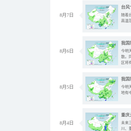
台风
8月7日
随着
高温
8月6日
今明
散。
区将
我国
8月5日
今明
地有
重庆
8月4日
未来
川、