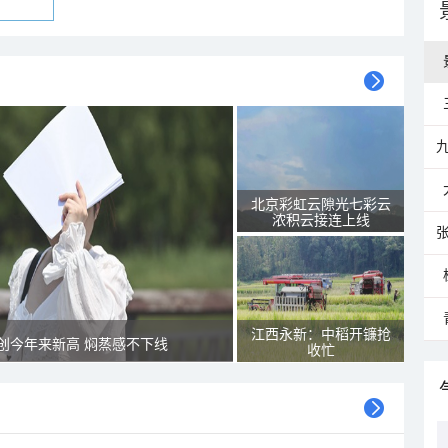
北京彩虹云隙光七彩云
浓积云接连上线
江西永新：中稻开镰抢
创今年来新高 焖蒸感不下线
收忙