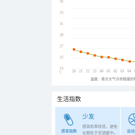
35
33
31
29
27
25
23
20
21
22
23
00
01
02
03
04
℃
温度：表示大气冷热程度的
生活指数
少发
感冒机率较低，避免
感冒指数
运动
长期处于空调屋中。