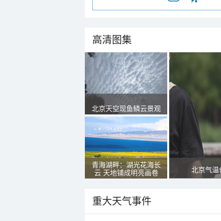
高清图集
北京天空现鱼鳞云景观
青海湖畔：湖光花海长
北京气温
云 天地铺成明亮画卷
重大天气事件