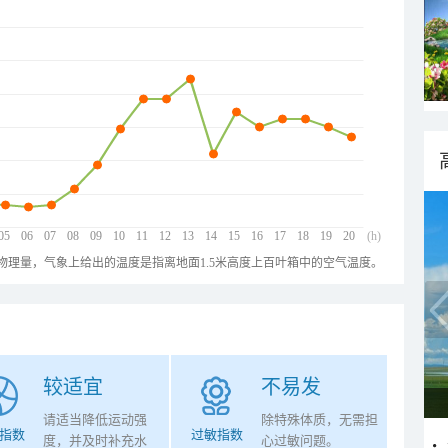
05
06
07
08
09
10
11
12
13
14
15
16
17
18
19
20
(h)
物理量，气象上给出的温度是指离地面1.5米高度上百叶箱中的空气温度。
较适宜
不易发
请适当降低运动强
除特殊体质，无需担
指数
过敏指数
度，并及时补充水
心过敏问题。