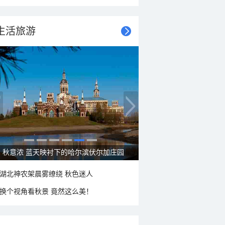
生活旅游
秋意浓 蓝天映衬下的哈尔滨伏尔加庄园
湖北神农架晨雾缭绕 秋色迷人
换个视角看秋景 竟然这么美！