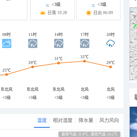
<3级
<3级
日落 19:28
日出 06:09
08时
11时
14时
17时
20时
32℃
31℃
29℃
29℃
25℃
东北风
东北风
东北风
北风
北风
<3级
<3级
<3级
<3级
<3级
温度
相对湿度
降水量
风力风向
最高气温: 31.9℃ , 最低气温: 24.2℃