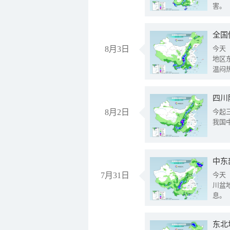
害。
全国
8月3日
今天
地区
温闷
8月2日
今起
我国
中东
7月31日
今天
川盆
息。
东北