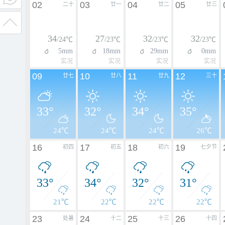
02
03
04
05
二十
廿一
廿二
廿三
34
27
32
32
/24℃
/23℃
/23℃
/23℃
5mm
18mm
29mm
0mm
实况
实况
实况
实况
09
10
11
12
廿七
廿八
廿九
三十
33°
32°
34°
35°
24℃
24℃
24℃
26℃
16
17
18
19
初四
初五
初六
七夕节
33°
34°
32°
31°
21℃
22℃
22℃
22℃
23
24
25
26
处暑
十二
十三
十四