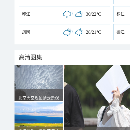
/
30/22°C
印江
铜仁
/
28/21°C
凤冈
德江
高清图集
北京天空现鱼鳞云景观