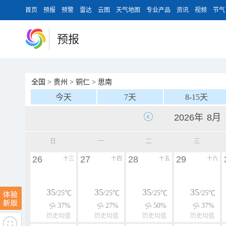
首页
预报
预警
雷达
云图
天气地图
专业产品
资讯
视频
节气
预报
全国
>
贵州
>
铜仁
>
思南
今天
7天
8-15天
日
一
二
三
26
27
28
29
十三
十四
十五
十六
35
35
35
35
/25℃
/25℃
/25℃
/25℃
37%
27%
50%
37%
历史均值
历史均值
历史均值
历史均值