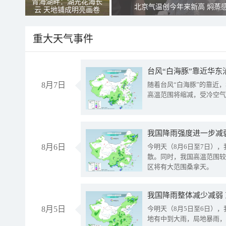
青海湖畔：湖光花海长
北京气温创今年来新高 焖蒸
云 天地铺成明亮画卷
重大天气事件
台风“白海豚”靠近华东
8月7日
随着台风“白海豚”的靠近
高温范围将缩减，受冷空气
8月6日
今明天（8月6日至7日）
散。同时，我国高温范围较
区将有大范围桑拿天。
我国降雨整体减少减弱
8月5日
今明天（8月5日至6日）
地有中到大雨，局地暴雨，