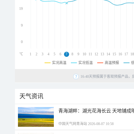
d
d
19
d
9
0
℃
1
2
3
4
5
6
7
8
9
10
11
12
13
14
15
16
17
18
实况高温
实况低温
高温预报
16-40天预报属于客观预报产品，
天气资讯
青海湖畔：湖光花海长云 天地铺成
中国天气网青海站 2026-08-07 10:58