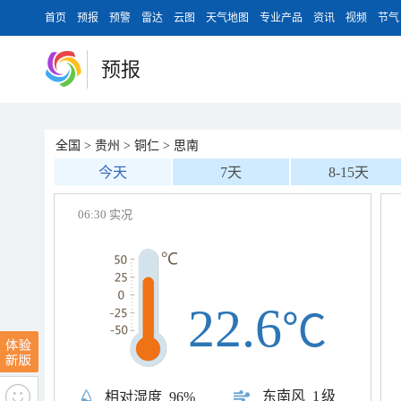
首页
预报
预警
雷达
云图
天气地图
专业产品
资讯
视频
节气
预报
全国
>
贵州
>
铜仁
>
思南
今天
7天
8-15天
06:30 实况
22.6
℃
东南风
1级
相对湿度
96%