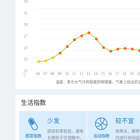
33
31
29
27
25
23
21
06
07
08
09
10
11
12
13
14
15
16
17
18
19
2
℃
温度：表示大气冷热程度的物理量，气象上给出的温
生活指数
少发
较不宜
感冒机率较低，避免
有降水，推荐
感冒指数
运动指数
长期处于空调屋中。
内进行休闲运