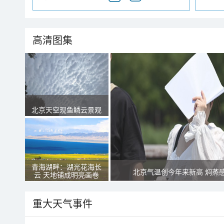
高清图集
北京天空现鱼鳞云景观
青海湖畔：湖光花海长
北京气温创今年来新高 焖蒸
云 天地铺成明亮画卷
重大天气事件